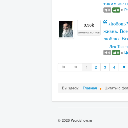
таким же п
в
Р
0
0
Любовь? 
3.56k
жизнь. Все
3560 ПРОСМОТРОВ
люблю. Все
Лев Толст
в
Ц
0
0
1
2
3
4
Вы здесь:
Главная
Цитаты c фот
© 2026 Wordshow.ru