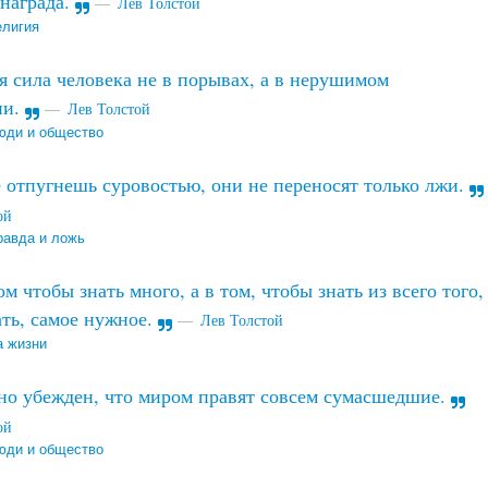
 награда.
Лев Толстой
елигия
 сила человека не в порывах, а в нерушимом
ии.
Лев Толстой
юди и общество
 отпугнешь суровостью, они не переносят только лжи.
ой
равда и ложь
м чтобы знать много, а в том, чтобы знать из всего того,
ать, самое нужное.
Лев Толстой
 жизни
но убежден, что миром правят совсем сумасшедшие.
ой
юди и общество