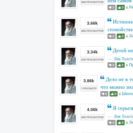
нем самом
3846 ПРОСМОТРОВ
в
Р
0
0
Истинная
3.66k
спокойств
3656 ПРОСМОТРОВ
в
Л
0
0
Детей не
3.34k
Лев Толст
3335 ПРОСМОТРОВ
в
П
0
0
Дело не в то
3.86k
что можно зн
1 ПРОСМОТР
в
Школа
0
0
Я серьез
4.06k
Лев Толст
4055 ПРОСМОТРОВ
в
Л
0
0