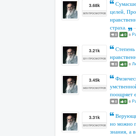
Сумасшед
3.68k
целей, Про
3678 ПРОСМОТРОВ
нравственн
страха.
в
Р
0
0
Степень 
3.21k
нравствен
3211 ПРОСМОТРОВ
в
Л
0
0
Физическ
3.45k
умственной
3453 ПРОСМОТРОВ
поощряет 
в
Р
0
0
Верующим
3.31k
но можно п
3312 ПРОСМОТРОВ
знания, а 