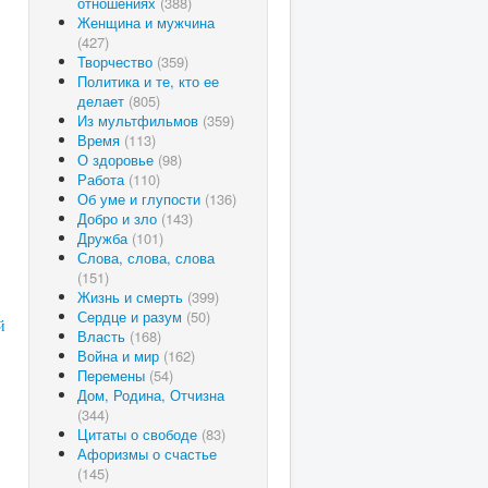
отношениях
(388)
Женщина и мужчина
(427)
Творчество
(359)
Политика и те, кто ее
делает
(805)
Из мультфильмов
(359)
Время
(113)
О здоровье
(98)
Работа
(110)
Об уме и глупости
(136)
Добро и зло
(143)
Дружба
(101)
Слова, слова, слова
(151)
Жизнь и смерть
(399)
Сердце и разум
(50)
й
Власть
(168)
Война и мир
(162)
Перемены
(54)
Дом, Родина, Отчизна
(344)
Цитаты о свободе
(83)
Афоризмы о счастье
(145)