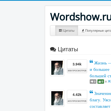
Wordshow.r
Цитаты
Популярные цит
Цитаты
Жизнь — 
3.94k
и большее
3939 ПРОСМОТРОВ
большей с
в
Ж
0
0
Значение
4.42k
благу. Уяс
4415 ПРОСМОТРОВ
составляет