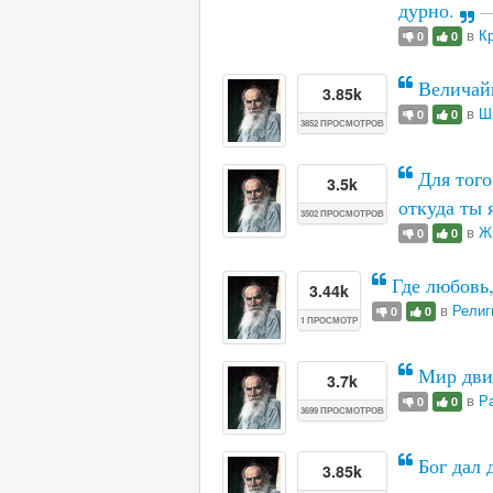
дурно.
в
К
0
0
Величай
3.85k
в
Ш
0
0
3852 ПРОСМОТРОВ
Для того
3.5k
откуда ты 
3502 ПРОСМОТРОВ
в
Ж
0
0
Где любовь,
3.44k
в
Религ
0
0
1 ПРОСМОТР
Мир движ
3.7k
в
Р
0
0
3699 ПРОСМОТРОВ
Бог дал 
3.85k