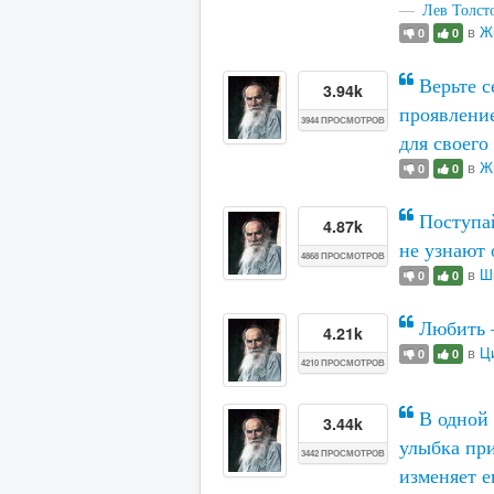
Лев Толст
в
Ж
0
0
Верьте с
3.94k
проявление
3944 ПРОСМОТРОВ
для своего
в
Ж
0
0
Поступай
4.87k
не узнают
4868 ПРОСМОТРОВ
в
Ш
0
0
Любить —
4.21k
в
Ц
0
0
4210 ПРОСМОТРОВ
В одной 
3.44k
улыбка при
3442 ПРОСМОТРОВ
изменяет е