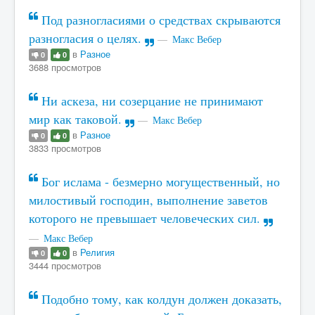
Под разногласиями о средствах скрываются
разногласия о целях.
Макс Вебер
в
Разное
0
0
3688 просмотров
Ни аскеза, ни созерцание не принимают
мир как таковой.
Макс Вебер
в
Разное
0
0
3833 просмотров
Бог ислама - безмерно могущественный, но
милостивый господин, выполнение заветов
которого не превышает человеческих сил.
Макс Вебер
в
Религия
0
0
3444 просмотров
Подобно тому, как колдун должен доказать,