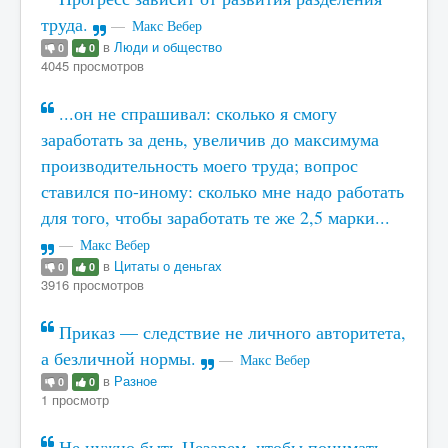
труда.
Макс Вебер
в
Люди и общество
0
0
4045 просмотров
...он не спрашивал: сколько я смогу
заработать за день, увеличив до максимума
производительность моего труда; вопрос
ставился по-иному: сколько мне надо работать
для того, чтобы заработать те же 2,5 марки...
Макс Вебер
в
Цитаты о деньгах
0
0
3916 просмотров
Приказ — следствие не личного авторитета,
а безличной нормы.
Макс Вебер
в
Разное
0
0
1 просмотр
Не нужно быть Цезарем, чтобы понимать