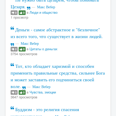
Цезаря.
Макс Вебер
в
Люди и общество
0
0
1 просмотр
Деньги - самое абстрактное и "безличное"
из всего того, что существует в жизни людей.
Макс Вебер
в
Цитаты о деньгах
0
0
3754 просмотров
Тот, кто обладает харизмой и способен
применить правильные средства, сильнее Бога
и может заставить его подчиниться своей
воле.
Макс Вебер
в
Чувства, эмоции
0
0
3647 просмотров
Буддизм - это религия спасения