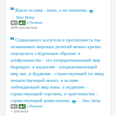
Идеал ислама - воин, а не книжник.
Макс Вебер
в
Религия
0
0
3405 просмотров
Социального носителя и протагониста так
называемых мировых религий можно кратко
определить следующим образом: в
конфуцианстве - это упорядочивающий мир
бюрократ, в индуизме - упорядочивающий
мир маг, в буддизме - странствующий по миру
нищенствующий монах, в исламе
побеждающий мир воин, в иудаизме -
странствующий торговец, в христианстве -
странствующий ремесленник.
Макс Вебер
в
Религия
0
0
1 просмотр