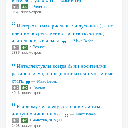
интеллектуалов.
Макс Вебер
в
Религия
0
0
3497 просмотров
Интересы (материальные и духовные), а не
идеи не посредственно господствуют над
деятельностью людей.
Макс Вебер
в
Разное
0
0
3886 просмотров
Интеллектуалы всегда были носителями
рационализма, а предприниматели могли ими
стать.
Макс Вебер
в
Разное
0
0
4216 просмотров
Рядовому человеку состояние экстаза
доступно лишь иногда.
Макс Вебер
в
Чувства, эмоции
0
0
3408 просмотров