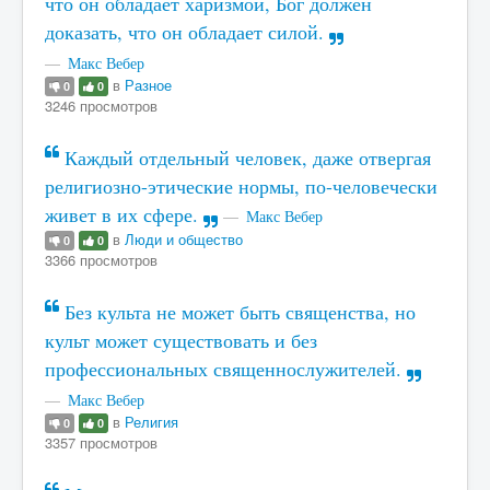
что он обладает харизмой, Бог должен
доказать, что он обладает силой.
Макс Вебер
в
Разное
0
0
3246 просмотров
Каждый отдельный человек, даже отвергая
религиозно-этические нормы, по-человечески
живет в их сфере.
Макс Вебер
в
Люди и общество
0
0
3366 просмотров
Без культа не может быть священства, но
культ может существовать и без
профессиональных священнослужителей.
Макс Вебер
в
Религия
0
0
3357 просмотров