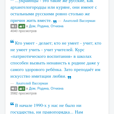
...украинцы - это такие же русские, как
архангелогородцы или куряне, они имеют с
остальными русскими ровно столько же
причин жить вместе.
Анатолий Вассерман
в
Дом, Родина, Отчизна
0
0
4040 просмотров
Кто умеет - делает; кто не умеет - учит; кто
не умеет учить - учит учителей. Курс
«патриотического воспитания» в школах
способен вызвать ненависть к родине даже у
самого здорового ребёнка. Зато преподаёт им
искусство имитации любви.
Анатолий Вассерман
в
Дом, Родина, Отчизна
0
0
3582 просмотров
В начале 1990-х у нас не было ни
государства, ни правопорядка... Нам