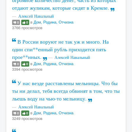
огромное количество денег, часть из которых
отдают жуликам, которые сидят в Кремле.
Алексей Навальный
в
Дом, Родина, Отчизна
0
0
3766 просмотров
В России воруют не так уж и много. На
один спи**енный рубль приходится пять
прое**нных.
Алексей Навальный
в
Дом, Родина, Отчизна
0
0
3394 просмотров
У нас везде расставлены мельницы. Что бы
ты ни делал, тебя всегда обвинят в том, что ты
льешь воду на чью-то мельницу.
Алексей Навальный
в
Дом, Родина, Отчизна
0
0
3249 просмотров