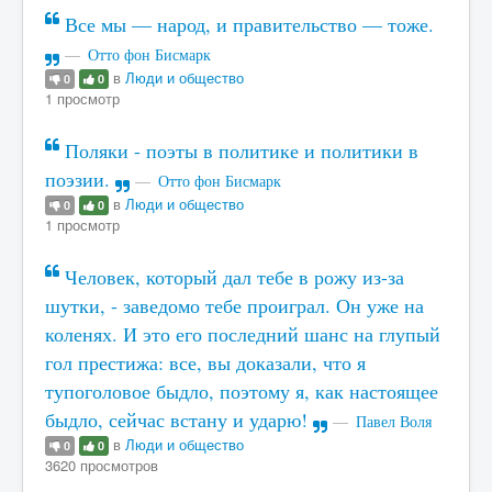
Все мы — народ, и правительство — тоже.
Отто фон Бисмарк
в
Люди и общество
0
0
1 просмотр
Поляки - поэты в политике и политики в
поэзии.
Отто фон Бисмарк
в
Люди и общество
0
0
1 просмотр
Человек, который дал тебе в рожу из-за
шутки, - заведомо тебе проиграл. Он уже на
коленях. И это его последний шанс на глупый
гол престижа: все, вы доказали, что я
тупоголовое быдло, поэтому я, как настоящее
быдло, сейчас встану и ударю!
Павел Воля
в
Люди и общество
0
0
3620 просмотров