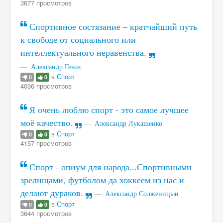
3677 просмотров
Спортивное состязание – кратчайший путь
к свободе от социального или
интеллектуального неравенства.
Александр Генис
в
Спорт
0
0
4036 просмотров
Я очень люблю спорт - это самое лучшее
моё качество.
Александр Лукашенко
в
Спорт
0
0
4157 просмотров
Спорт - опиум для народа...Спортивными
зрелищами, футболом да хоккеем из нас и
делают дураков.
Александр Солженицын
в
Спорт
0
0
3644 просмотров