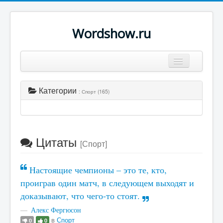
Wordshow.ru
Цитаты
Категории
: Спорт (165)
Популярные цитаты
Авторы
Поиск
Цитаты
[Спорт]
Настоящие чемпионы – это те, кто,
проиграв один матч, в следующем выходят и
доказывают, что чего-то стоят.
Алекс Фергюсон
в
Спорт
0
0