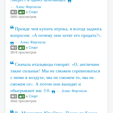
Алекс Фергюсон
в
Спорт
0
0
3950 просмотров
Прежде чем купить игрока, я всегда задаюсь
вопросом: «А почему они хотят его продать?».
Алекс Фергюсон
в
Спорт
0
0
3816 просмотров
Сначала итальянцы говорят: «О, англичане
такие сильные! Мы не сможем соревноваться
с ними в воздухе, мы не сможем то, мы не
сможем се». А потом они выходят и
обыгрывают вас 3:0.
Алекс Фергюсон
в
Спорт
0
0
3542 просмотров
В «Манчестер Юнайтед» Паоло ди Канио