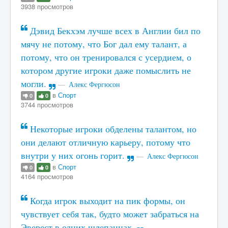
3938 просмотров
Дэвид Бекхэм лучше всех в Англии бил по
мячу не потому, что Бог дал ему талант, а
потому, что он тренировался с усердием, о
котором другие игроки даже помыслить не
могли.
Алекс Фергюсон
в
Спорт
0
0
3744 просмотров
Некоторые игроки обделены талантом, но
они делают отличную карьеру, потому что
внутри у них огонь горит.
Алекс Фергюсон
в
Спорт
0
0
4164 просмотров
Когда игрок выходит на пик формы, он
чувствует себя так, будто может забраться на
Эверест в одних шлепанцах.