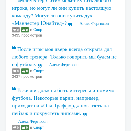
«Манчестер Сити» может купить любого
игрока, но могут ли они купить настоящую
команду? Могут ли они купить дух
«Манчестер Юнайтед»?
Алекс Фергюсон
в
Спорт
0
0
3435 просмотров
После игры моя дверь всегда открыта для
любого тренера. Только говорить мы будем не
о футболе.
Алекс Фергюсон
в
Спорт
0
0
3437 просмотров
В жизни должны быть интересы и помимо
футбола. Некоторые парни, например,
приходят на «Олд Траффорд» поглазеть на
пейзаж и похрустеть чипсами.
Алекс Фергюсон
в
Спорт
0
0