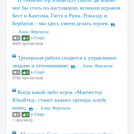
мог бы стать по-настоящему великим игроком.
Бест и Кантона, Гиггз и Руни, Роналду и
Бербатов – мы здесь умеем делать героев.
Алекс Фергюсон
в
Спорт
0
0
4024 просмотров
Тренерская работа сводится к управлению
людьми и отношениями.
Алекс Фергюсон
в
Спорт
0
0
3792 просмотров
Когда какой-либо игрок «Манчестер
Юнайтед» станет важнее тренера, клубу
конец.
Алекс Фергюсон
в
Спорт
0
0
1 просмотр