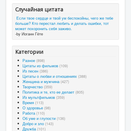
Случайная цитата
Если твое сердце и твой ум беспокойны, чего же тебе
больше? Кто перестал любить и делать ошибки, тот
может похоронить себя заживо.
-by Иоганн Гёте
Категории
Разное
(898)
Цитаты из фильмов
(109)
Из песен
(386)
Цитаты о любви и отношениях
(388)
Женщина и мужчина
(427)
Творчество
(359)
Политика и те, кто ее делает
(805)
Из мультфильмов
(359)
Время
(113)
О здоровье
(98)
Работа
(110)
Об уме и глупости
(136)
Добро и зло
(143)
Дружба
(101)