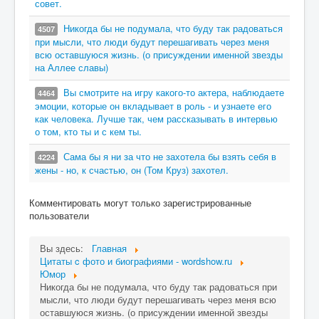
совет.
Никогда бы не подумала, что буду так радоваться
4507
при мысли, что люди будут перешагивать через меня
всю оставшуюся жизнь. (о присуждении именной звезды
на Аллее славы)
Вы смотрите на игру какого-то актера, наблюдаете
4464
эмоции, которые он вкладывает в роль - и узнаете его
как человека. Лучше так, чем рассказывать в интервью
о том, кто ты и с кем ты.
Сама бы я ни за что не захотела бы взять себя в
4224
жены - но, к счастью, он (Том Круз) захотел.
Комментировать могут только зарегистрированные
пользователи
Вы здесь:
Главная
Цитаты c фото и биографиями - wordshow.ru
Юмор
Никогда бы не подумала, что буду так радоваться при
мысли, что люди будут перешагивать через меня всю
оставшуюся жизнь. (о присуждении именной звезды