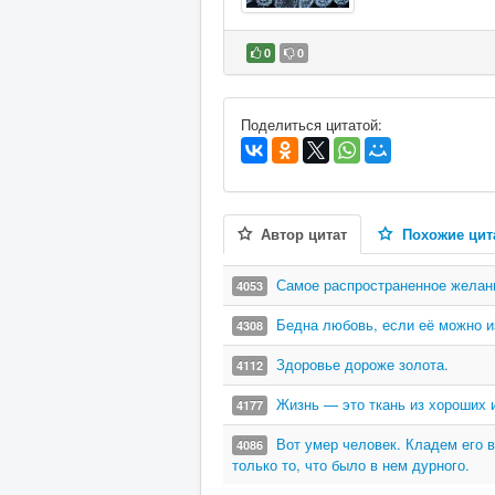
0
0
В избранное
Поделиться цитатой:
Автор цитат
Похожие цит
Самое распространенное желани
4053
Бедна любовь, если её можно и
4308
Здоровье дороже золота.
4112
Жизнь — это ткань из хороших и
4177
Вот умер человек. Кладем его в
4086
только то, что было в нем дурного.