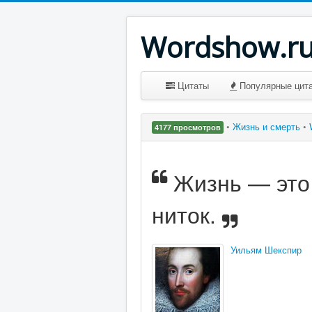
Wordshow.r
Цитаты
Популярные цит
•
Жизнь и смерть
•
4177 просмотров
Жизнь — это 
ниток.
Уильям Шекспир