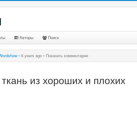
u
аты
Авторы
Поиск
Wordshow
•
6 years ago •
Показать комментарии
ткань из хороших и плохих