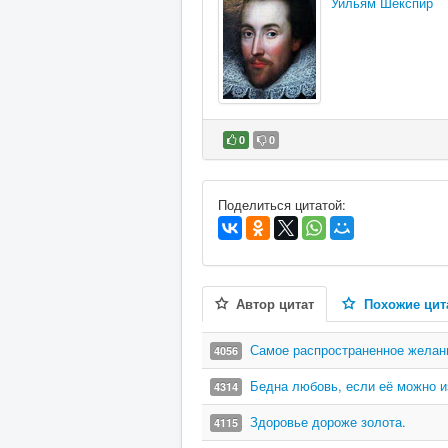
Уильям Шекспир
0
0
В избранное
Поделиться цитатой:
Автор цитат
Похожие цит
Самое распространенное желани
4056
Бедна любовь, если её можно и
4314
Здоровье дороже золота.
4115