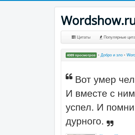
Wordshow.r
Цитаты
Популярные цит
•
Добро и зло
•
Wor
4089 просмотров
Вот умер чел
И вместе с ним
успел. И помни
дурного.