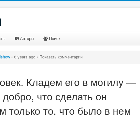
u
аты
Авторы
Поиск
dshow
•
6 years ago •
Показать комментарии
овек. Кладем его в могилу —
 добро, что сделать он
м только то, что было в нем