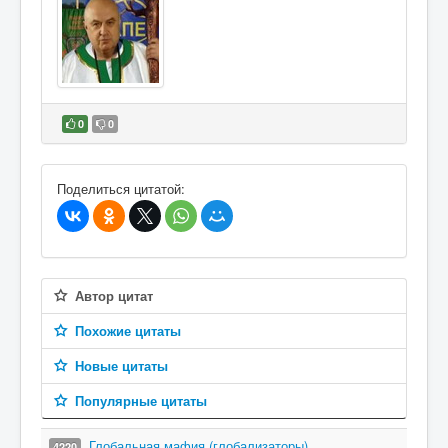
0
0
В избранное
Поделиться цитатой:
Автор цитат
Похожие цитаты
Новые цитаты
Популярные цитаты
Глобальная мафия (глобализаторы)
4220