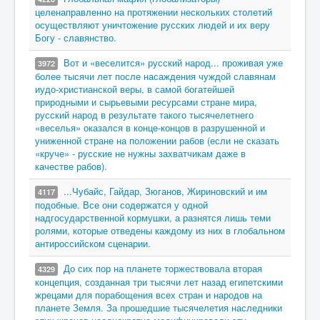
целенаправленно на протяжении нескольких столетий
осуществляют уничтожение русских людей и их веру
Богу - славянство.
Вот и «веселится» русский народ... проживая уже
3972
более тысячи лет после насаждения чуждой славянам
иудо-христианской веры, в самой богатейшей
природными и сырьевыми ресурсами стране мира,
русский народ в результате такого тысячелетнего
«веселья» оказался в конце-концов в разрушенной и
униженной стране на положении рабов (если не сказать
«круче» - русские не нужны захватчикам даже в
качестве рабов).
...Чубайс, Гайдар, Зюганов, Жириновский и им
4117
подобные. Все они содержатся у одной
надгосударственной кормушки, а разнятся лишь теми
ролями, которые отведены каждому из них в глобальном
антироссийском сценарии.
До сих пор на планете торжествовала вторая
4329
концепция, созданная три тысячи лет назад египетскими
жрецами для порабощения всех стран и народов на
планете Земля. За прошедшие тысячелетия наследники