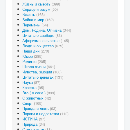
Жизнь и смерть
(399)
Сердце и разум
(50)
Власть
(168)
Война и мир
(162)
Перемены
(54)
Дом, Родина, Отчизна
(344)
Цитаты о свободе
(83)
Афоризмы о счастье
(145)
Люди и общество
(675)
Наши дни
(270)
Юмор
(285)
Религия
(205)
Школа жизни
(661)
Чувства, эмоции
(166)
Цитаты о деньгах
(131)
Наука
(87)
Красота
(95)
Эго ( о себе )
(899)
О животных
(42)
Спорт
(165)
Правда и ложь
(93)
Пороки и недостатки
(112)
ИСТИНА
(37)
Природа
(34)
Отцы и дети
(88)