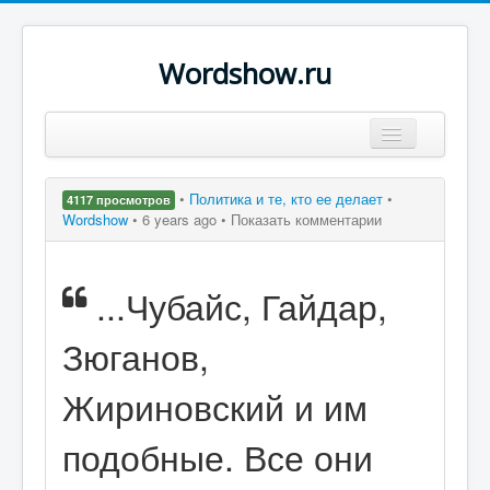
Wordshow.ru
Цитаты
•
Политика и те, кто ее делает
•
4117 просмотров
Популярные цитаты
Wordshow
•
6 years ago •
Показать комментарии
Авторы
...Чубайс, Гайдар,
Поиск
Зюганов,
Жириновский и им
подобные. Все они