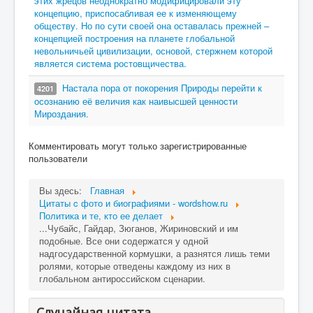
этих жрецов неоднократно модифицировали эту
концепцию, приспосабливая ее к изменяющему
обществу. Но по сути своей она оставалась прежней –
концепцией построения на планете глобальной
невольничьей цивилизации, основой, стержнем которой
является система ростовщичества.
Настала пора от покорения Природы перейти к
4201
осознанию её величия как наивысшей ценности
Мироздания.
Комментировать могут только зарегистрированные
пользователи
Вы здесь:
Главная
Цитаты c фото и биографиями - wordshow.ru
Политика и те, кто ее делает
...Чубайс, Гайдар, Зюганов, Жириновский и им
подобные. Все они содержатся у одной
надгосударственной кормушки, а разнятся лишь теми
ролями, которые отведены каждому из них в
глобальном антироссийском сценарии.
Случайная цитата