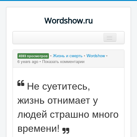
Wordshow.ru
Цитаты
•
Жизнь и смерть
•
Wordshow
•
4593 просмотров
Популярные цитаты
6 years ago •
Показать комментарии
Авторы
Не суетитесь,
Поиск
жизнь отнимает у
людей страшно много
времени!