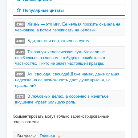
Популярные цитаты
Жизнь — это миг. Ее нельзя прожить сначала на
4368
черновике, а потом переписать на беловик.
Бди, копти и не траться на суету!
4300
Такова уж человеческая судьба: если не
4539
ошибаешься в главном, то будешь ошибаться в
частностях. Никто не знает настоящей правды.
Ах, свобода, свобода! Даже намек, даже слабая
4991
надежда на ее возможность дает душе крылья, не
правда ли?
В любовных делах, а особенно в женитьбе,
4375
внушение играет большую роль.
Комментировать могут только зарегистрированные
пользователи
Вы здесь:
Главная