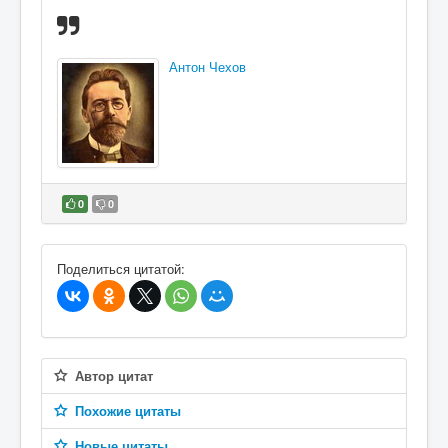
Антон Чехов
0
0
В избранное
Поделиться цитатой:
Автор цитат
Похожие цитаты
Новые цитаты