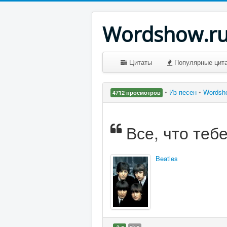
Wordshow.r
Цитаты
Популярные цит
•
Из песен
•
Wordsh
4712 просмотров
Все, что теб
Beatles