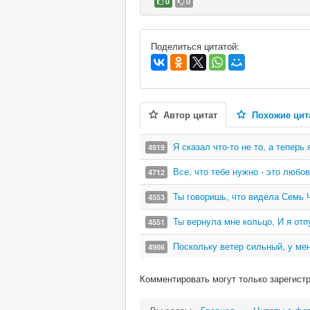
0
0
В избранное
Поделиться цитатой:
Автор цитат
Похожие цит
Я сказал что-то не то, а тепер
4919
Все, что тебе нужно - это любов
4712
Ты говоришь, что видела Семь Ч
4553
Ты вернула мне кольцо, И я отп
4551
Поскольку ветер сильный, у ме
4986
Комментировать могут только зарегист