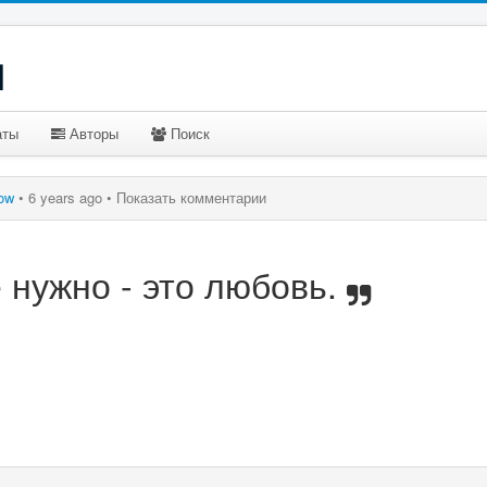
u
аты
Авторы
Поиск
ow
•
6 years ago •
Показать комментарии
е нужно - это любовь.