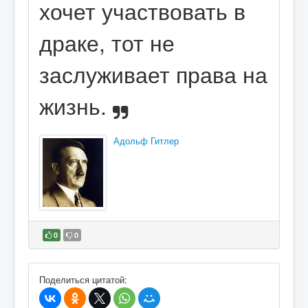
хочет участвовать в
драке, тот не
заслуживает права на
жизнь.
Адольф Гитлер
0
0
В избранное
Поделиться цитатой: