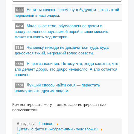
Если ты хочешь перемену в будущем - стань этой
4521
переменой в настоящем.
Маленькое тело, обусловленное духом и
4204
воодушевленное неугасимой верой в свою миссию,
может изменять ход истории.
Человеку никогда не докричаться туда, куда
5339
доносится тихий, негромкий голос совести.
Я против насилия. Потому что, когда кажется, что
4556
зло делает добро, это добро ненадолго. А зло остается
навечно.
Лучший способ найти себя — перестать
4406
прислуживать другим людям.
Комментировать могут только зарегистрированные
пользователи
Вы здесь:
Главная
Цитаты c фото и биографиями - wordshow.ru