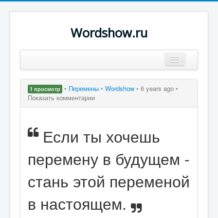
Wordshow.ru
Цитаты
•
Перемены
•
Wordshow
•
6 years ago •
1 просмотр
Популярные цитаты
Показать комментарии
Авторы
Если ты хочешь
Поиск
перемену в будущем -
стань этой переменой
в настоящем.