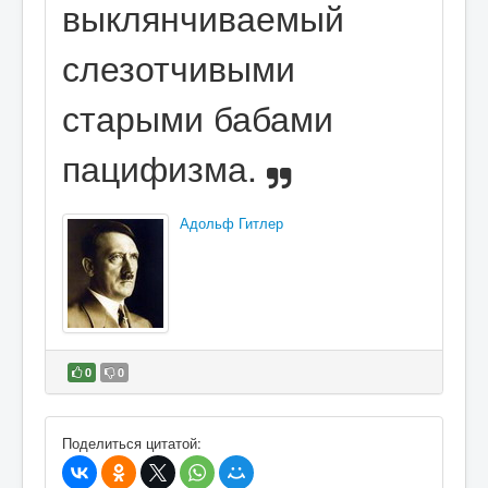
выклянчиваемый
слезотчивыми
старыми бабами
пацифизма.
Адольф Гитлер
0
0
В избранное
Поделиться цитатой: