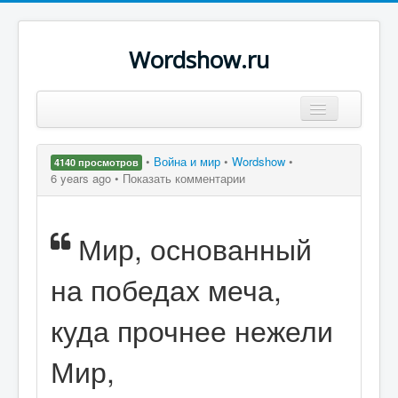
Wordshow.ru
Цитаты
•
Война и мир
•
Wordshow
•
4140 просмотров
Популярные цитаты
6 years ago •
Показать комментарии
Авторы
Мир, основанный
Поиск
на победах меча,
куда прочнее нежели
Мир,