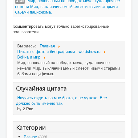
Мир, основанный на победах меча, куда прочнее
4140
нежели Мир, выклянчиваемый слезотчивыми старыми
бабами пацифизма.
Комментировать могут только зарегистрированные
пользователи
Вы здесь:
Главная
Цитаты c фото и биографиями - wordshow.ru
Война и мир
Мир, основанный на победах меча, куда прочнее
нежели Мир, выклянчиваемый слезотчивыми старыми
бабами пацифизма.
Случайная цитата
Научись видеть во мне брата, а не чужака. Все
должно быть именно так.
-by 2 Pac
Категории
Разное
(898)