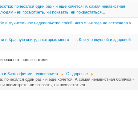
сотка: почесался один раз - и ещё хочется! А самая ненавистная
 людям - ни посмотреть, ни показать, ни похвастаться...
ебе и мучительное недовольство собой, чего я никогда не встречала у
и в Красную книгу, а которых много — в Книгу о вкусной и здоровой
рированные пользователи
о и биографиями - wordshow.ru
О здоровье
: почесался один раз - и ещё хочется! А самая ненавистная болячка -
 ни посмотреть, ни показать, ни похвастаться...