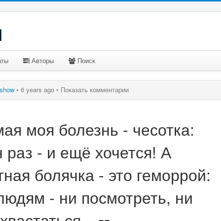
u
аты
Авторы
Поиск
show
•
6 years ago •
Показать комментарии
я моя болезнь - чесотка:
 раз - и ещё хочется! А
ная болячка - это геморрой:
 людям - ни посмотреть, ни
хвастаться...