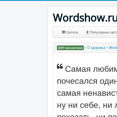
Wordshow.r
Цитаты
Популярные цит
•
О здоровье
•
Word
4287 просмотров
Самая любима
почесался один
самая ненавист
ну ни себе, ни
показать, ни по