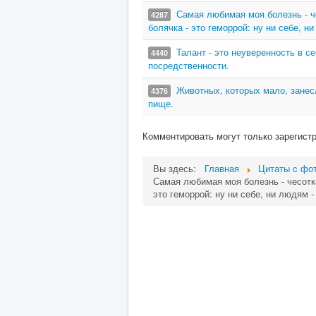
Самая любимая моя болезнь - че
4287
болячка - это геморрой: ну ни себе, ни
Талант - это неуверенность в с
4440
посредственности.
Животных, которых мало, занесл
4376
пище.
Комментировать могут только зарегист
Вы здесь:
Главная
Цитаты c фот
Самая любимая моя болезнь - чесотка
это геморрой: ну ни себе, ни людям -