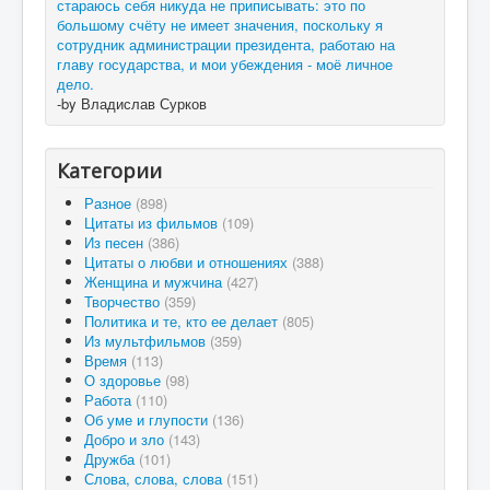
стараюсь себя никуда не приписывать: это по
большому счёту не имеет значения, поскольку я
сотрудник администрации президента, работаю на
главу государства, и мои убеждения - моё личное
дело.
-by Владислав Сурков
Категории
Разное
(898)
Цитаты из фильмов
(109)
Из песен
(386)
Цитаты о любви и отношениях
(388)
Женщина и мужчина
(427)
Творчество
(359)
Политика и те, кто ее делает
(805)
Из мультфильмов
(359)
Время
(113)
О здоровье
(98)
Работа
(110)
Об уме и глупости
(136)
Добро и зло
(143)
Дружба
(101)
Слова, слова, слова
(151)