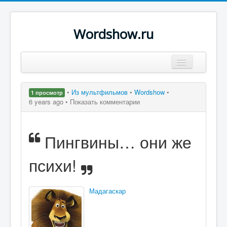
Wordshow.ru
Цитаты
•
Из мультфильмов
•
Wordshow
•
1 просмотр
Популярные цитаты
6 years ago •
Показать комментарии
Авторы
Пингвины… они же
Поиск
психи!
Мадагаскар