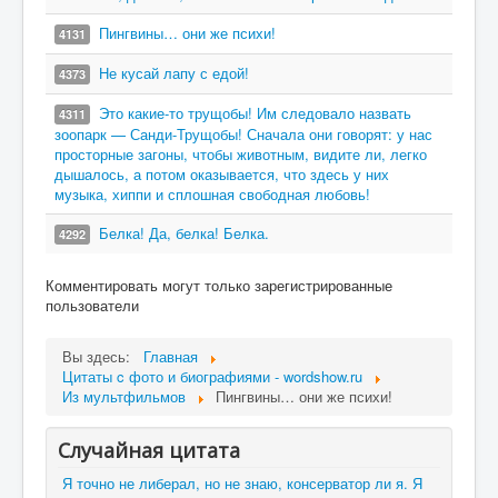
Пингвины… они же психи!
4131
Не кусай лапу с едой!
4373
Это какие-то трущобы! Им следовало назвать
4311
зоопарк — Санди-Трущобы! Сначала они говорят: у нас
просторные загоны, чтобы животным, видите ли, легко
дышалось, а потом оказывается, что здесь у них
музыка, хиппи и сплошная свободная любовь!
Белка! Да, белка! Белка.
4292
Комментировать могут только зарегистрированные
пользователи
Вы здесь:
Главная
Цитаты c фото и биографиями - wordshow.ru
Из мультфильмов
Пингвины… они же психи!
Случайная цитата
Я точно не либерал, но не знаю, консерватор ли я. Я