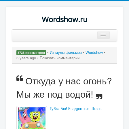
Wordshow.ru
Цитаты
•
Из мультфильмов
•
Wordshow
•
3736 просмотров
Популярные цитаты
6 years ago •
Показать комментарии
Авторы
Откуда у нас огонь?
Поиск
Мы же под водой!
Губка Боб Квадратные Штаны