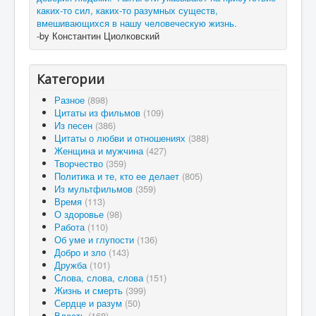
каких-то сил, каких-то разумных существ,
вмешивающихся в нашу человеческую жизнь.
-by Константин Циолковский
Категории
Разное
(898)
Цитаты из фильмов
(109)
Из песен
(386)
Цитаты о любви и отношениях
(388)
Женщина и мужчина
(427)
Творчество
(359)
Политика и те, кто ее делает
(805)
Из мультфильмов
(359)
Время
(113)
О здоровье
(98)
Работа
(110)
Об уме и глупости
(136)
Добро и зло
(143)
Дружба
(101)
Слова, слова, слова
(151)
Жизнь и смерть
(399)
Сердце и разум
(50)
Власть
(168)