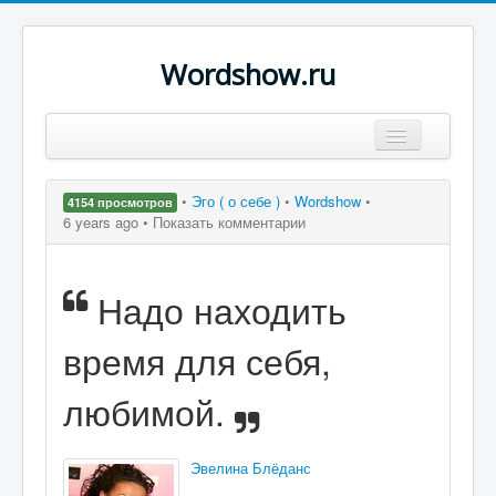
Wordshow.ru
Цитаты
•
Эго ( о себе )
•
Wordshow
•
4154 просмотров
Популярные цитаты
6 years ago •
Показать комментарии
Авторы
Надо находить
Поиск
время для себя,
любимой.
Эвелина Блёданс