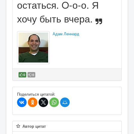
остаться. O-о-о. Я
хочу быть вчера.
Адам Леннард
0
0
В избранное
Поделиться цитатой:
Автор цитат