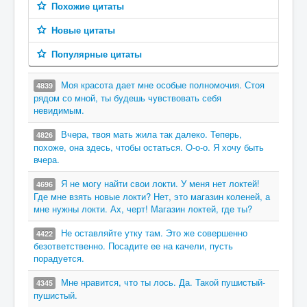
Похожие цитаты
Новые цитаты
Популярные цитаты
Моя красота дает мне особые полномочия. Стоя
4839
рядом со мной, ты будешь чувствовать себя
невидимым.
Вчера, твоя мать жила так далеко. Теперь,
4826
похоже, она здесь, чтобы остаться. O-о-о. Я хочу быть
вчера.
Я не могу найти свои локти. У меня нет локтей!
4696
Где мне взять новые локти? Нет, это магазин коленей, а
мне нужны локти. Ах, черт! Магазин локтей, где ты?
Не оставляйте утку там. Это же совершенно
4422
безответственно. Посадите ее на качели, пусть
порадуется.
Мне нравится, что ты лось. Да. Такой пушистый-
4345
пушистый.