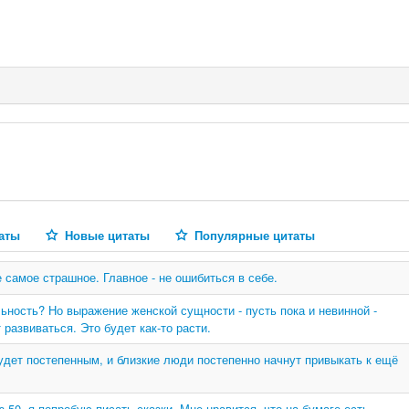
аты
Новые цитаты
Популярные цитаты
 самое страшное. Главное - не ошибиться в себе.
ьность? Но выражение женской сущности - пусть пока и невинной -
 развиваться. Это будет как-то расти.
удет постепенным, и близкие люди постепенно начнут привыкать к ещё
 50, я попробую писать сказки. Мне нравится, что на бумаге есть