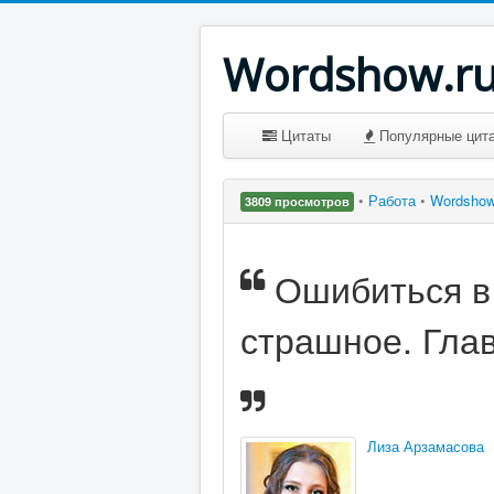
Wordshow.r
Цитаты
Популярные цит
•
Работа
•
Wordsho
3809 просмотров
Ошибиться в 
страшное. Глав
Лиза Арзамасова