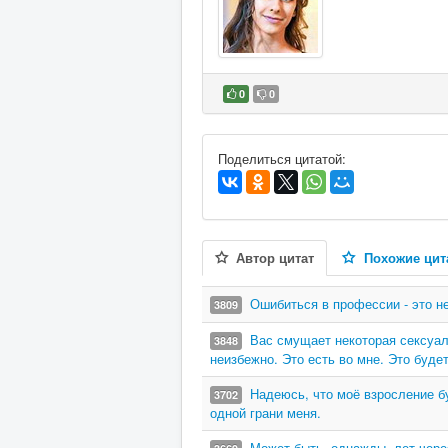
0
0
В избранное
Поделиться цитатой:
Автор цитат
Похожие цит
Ошибиться в профессии - это не
3809
Вас смущает некоторая сексуал
3848
неизбежно. Это есть во мне. Это будет
Надеюсь, что моё взросление б
3702
одной грани меня.
Может быть, однажды, лет через