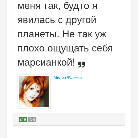
меня так, будто я
явилась с другой
планеты. Не так уж
плохо ощущать себя
марсианкой!
Милен Фармер
0
0
В избранное