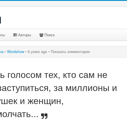
u
аты
Авторы
Поиск
ина
•
Wordshow
•
6 years ago •
Показать комментарии
ь голосом тех, кто сам не
заступиться, за миллионы и
шек и женщин,
олчать...