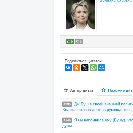
Хиллари Клинтон
0
0
В избранное
Поделиться цитатой:
Автор цитат
Похожие цит
Дж.Буш в своей внешней полит
4190
Великая страна должна руководствова
Я бы напомнила ему (Бушу), чт
4549
души.