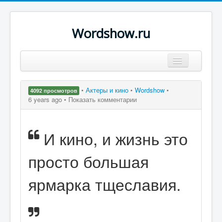
Wordshow.ru
Цитаты
•
Актеры и кино
•
Wordshow
•
4092 просмотров
Популярные цитаты
6 years ago •
Показать комментарии
Авторы
И кино, и жизнь это
Поиск
просто большая
ярмарка тщеславия.