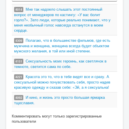
Мне так надоело слышать этот постоянный
4014
вопрос от менеджеров по кастингу: «У вас болит
горло?». Зато люди, которые реально понимают, что у
меня необычный голос навсегда останутся в моем
сердце.
Полагаю, что в большинстве фильмов, где есть
4309
мужчина и женщина, женщина всегда будет объектом
мужского желания, в той или иной степени.
Сексуальность моих героинь, как светлячок в
4151
темноте, светится сама по себе.
Красота это то, что в тебе видят все и сразу. А
4221
сексуальной можно почувствовать себя, просто надев
красивую одежду и сказав себе: «Эй, а я сексуальна!
И кино, и жизнь это просто большая ярмарка
4092
тщеславия.
Комментировать могут только зарегистрированные
пользователи