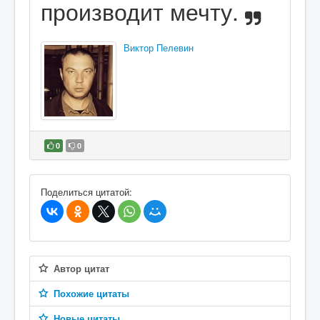
производит мечту.
Виктор Пелевин
0
0
В избранное
Поделиться цитатой:
Автор цитат
Похожие цитаты
Новые цитаты