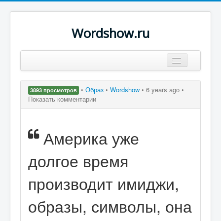
Wordshow.ru
Цитаты
•
Образ
•
Wordshow
•
6 years ago •
3893 просмотров
Популярные цитаты
Показать комментарии
Авторы
Америка уже
Поиск
долгое время
производит имиджи,
образы, символы, она