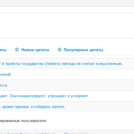
аты
Новые цитаты
Популярные цитаты
" в проекты государства (любого) никогда не считал осмысленным.
онный.
есса.
дают. Они концентрируют, упрощают и ускоряют.
, кроме героина, и собирать налоги.
рированные пользователи