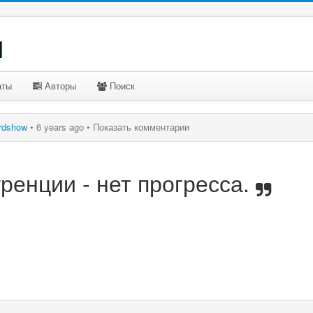
u
аты
Авторы
Поиск
rdshow
•
6 years ago •
Показать комментарии
уренции - нет прогресса.