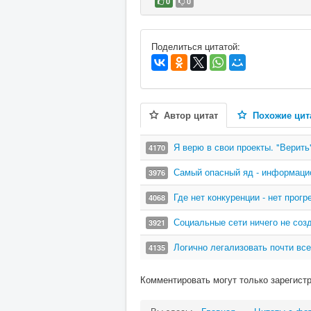
0
0
В избранное
Поделиться цитатой:
Автор цитат
Похожие цит
Я верю в свои проекты. "Верить
4170
Самый опасный яд - информаци
3976
Где нет конкуренции - нет прогр
4068
Социальные сети ничего не соз
3921
Логично легализовать почти все
4135
Комментировать могут только зарегист