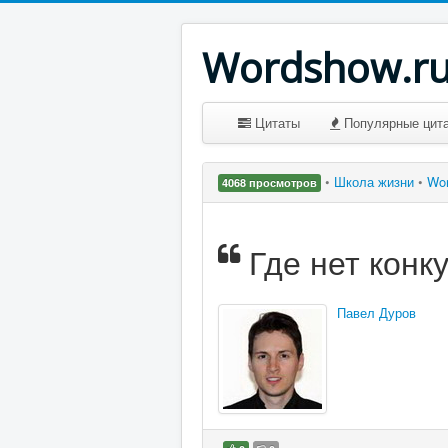
Wordshow.r
Цитаты
Популярные цит
•
Школа жизни
•
Wo
4068 просмотров
Где нет конк
Павел Дуров