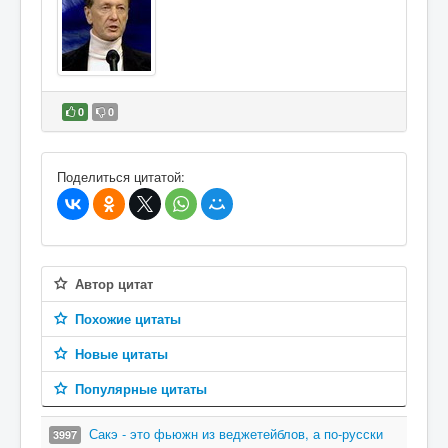
0
0
В избранное
Поделиться цитатой:
Автор цитат
Похожие цитаты
Новые цитаты
Популярные цитаты
Сакэ - это фьюжн из веджетейблов, а по-русски
3997