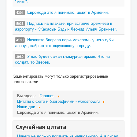
"микс".
Евромода это я понимаю, шьют в Армении.
4301
Надпись на плакате, при встрече Брежнева в
5038
аэропорту - "Жасасын Бздын Леонид Ильич Брежнев".
Назовите Зверева парикмахером - у него губы
4198
лопнут, забрызгают окружающую среду.
У нас будет самая гламурная армия. Что ни
3980
солдат, то Зверев.
Комментировать могут только зарегистрированные
пользователи
Вы здесь:
Главная
Цитаты c фото и биографиями - wordshow.ru
Наши дни
Евромода это я понимаю, шьют в Армении.
Случайная цитата
Ничего не должно погибать из написанного. А я писал