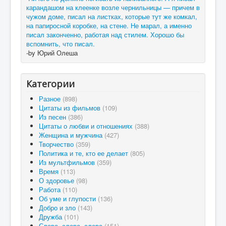
карандашом на клеенке возле чернильницы — причем в
чужом доме, писал на листках, которые тут же комкал,
на папиросной коробке, на стене. Не марал, а именно
писал законченно, работая над стилем. Хорошо бы
вспомнить, что писал.
-by Юрий Олеша
Категории
Разное
(898)
Цитаты из фильмов
(109)
Из песен
(386)
Цитаты о любви и отношениях
(388)
Женщина и мужчина
(427)
Творчество
(359)
Политика и те, кто ее делает
(805)
Из мультфильмов
(359)
Время
(113)
О здоровье
(98)
Работа
(110)
Об уме и глупости
(136)
Добро и зло
(143)
Дружба
(101)
Слова, слова, слова
(151)