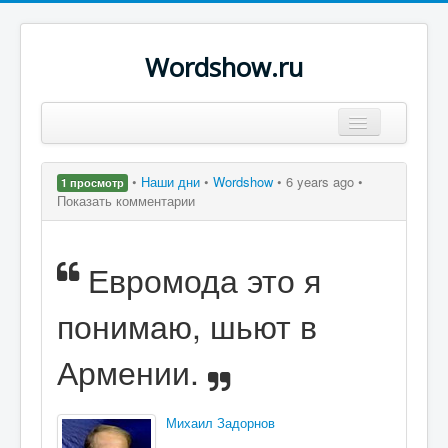
Wordshow.ru
Цитаты
•
Наши дни
•
Wordshow
•
6 years ago •
1 просмотр
Популярные цитаты
Показать комментарии
Авторы
Евромода это я
Поиск
понимаю, шьют в
Армении.
Михаил Задорнов