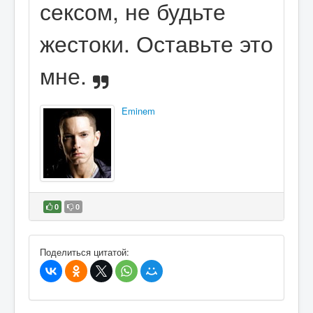
сексом, не будьте
жестоки. Оставьте это
мне.
Eminem
0
0
В избранное
Поделиться цитатой: