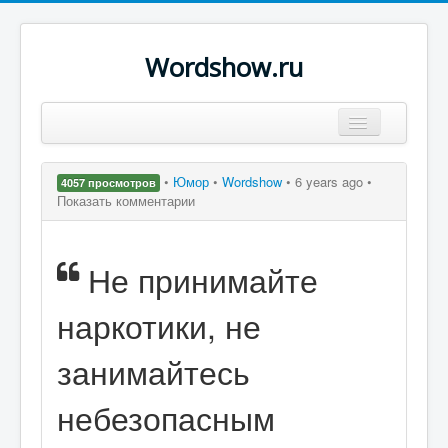
Wordshow.ru
Цитаты
•
Юмор
•
Wordshow
•
6 years ago •
4057 просмотров
Популярные цитаты
Показать комментарии
Авторы
Не принимайте
Поиск
наркотики, не
занимайтесь
небезопасным