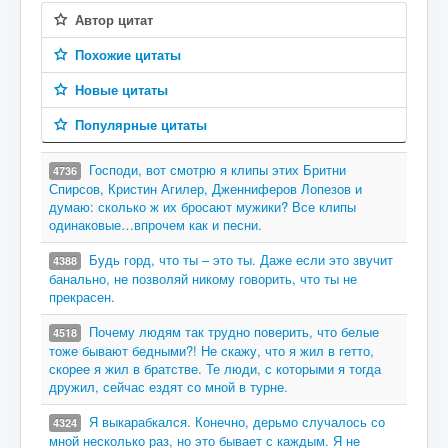
Автор цитат
Похожие цитаты
Новые цитаты
Популярные цитаты
Господи, вот смотрю я клипы этих Бритни
4736
Спирсов, Кристин Агилер, Дженниферов Лопезов и
думаю: сколько ж их бросают мужики? Все клипы
одинаковые…впрочем как и песни.
Будь горд, что ты – это ты. Даже если это звучит
4388
банально, не позволяй никому говорить, что ты не
прекрасен.
Почему людям так трудно поверить, что белые
4518
тоже бывают бедными?! Не скажу, что я жил в гетто,
скорее я жил в братстве. Те люди, с которыми я тогда
дружил, сейчас ездят со мной в турне.
Я выкарабкался. Конечно, дерьмо случалось со
4324
мной несколько раз, но это бывает с каждым. Я не