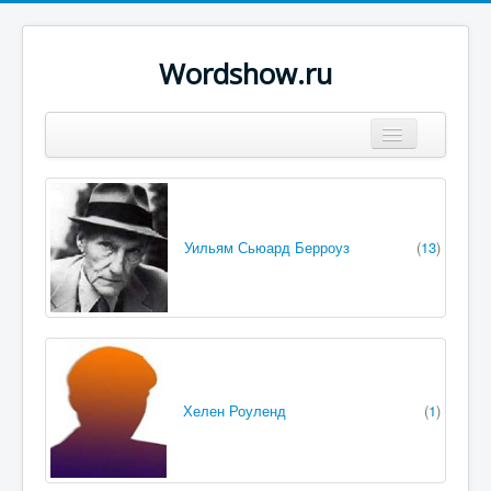
Wordshow.ru
Цитаты
Популярные цитаты
Уильям Сьюард Берроуз
(
13
)
Авторы
Поиск
Хелен Роуленд
(
1
)