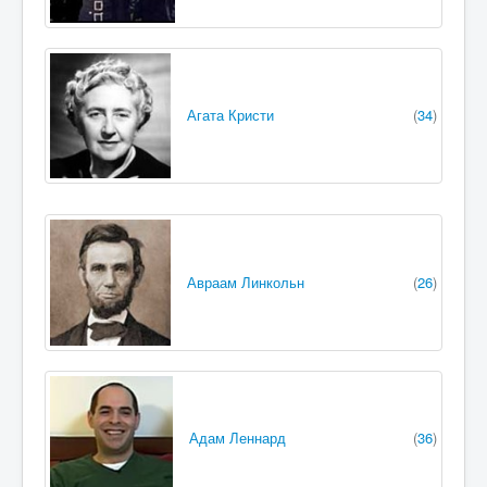
Агата Кристи
(
34
)
Авраам Линкольн
(
26
)
Адам Леннард
(
36
)