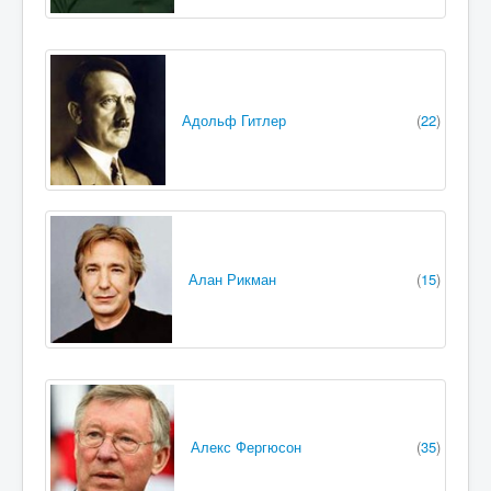
Адольф Гитлер
(
22
)
Алан Рикман
(
15
)
Алекс Фергюсон
(
35
)