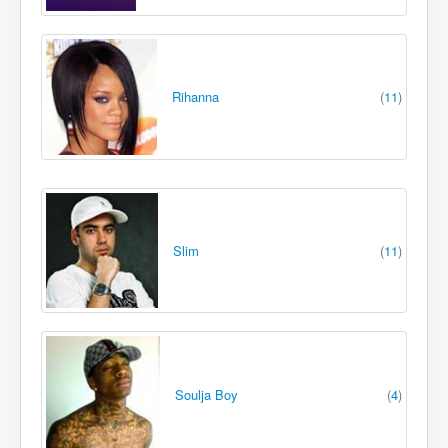
Rihanna
(
11
)
Slim
(
11
)
Soulja Boy
(
4
)