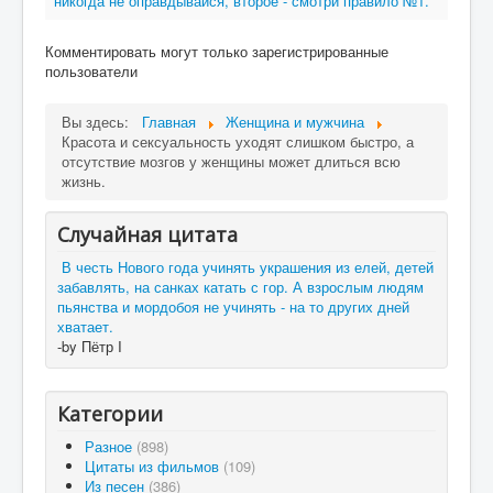
никогда не оправдывайся, второе - смотри правило №1.
Комментировать могут только зарегистрированные
пользователи
Вы здесь:
Главная
Женщина и мужчина
Красота и сексуальность уходят слишком быстро, а
отсутствие мозгов у женщины может длиться всю
жизнь.
Случайная цитата
В честь Нового года учинять украшения из елей, детей
забавлять, на санках катать с гор. А взрослым людям
пьянства и мордобоя не учинять - на то других дней
хватает.
-by Пётр I
Категории
Разное
(898)
Цитаты из фильмов
(109)
Из песен
(386)