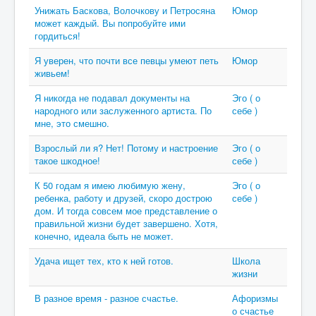
Унижать Баскова, Волочкову и Петросяна
Юмор
может каждый. Вы попробуйте ими
гордиться!
Я уверен, что почти все певцы умеют петь
Юмор
живьем!
Я никогда не подавал документы на
Эго ( о
народного или заслуженного артиста. По
себе )
мне, это смешно.
Взрослый ли я? Нет! Потому и настроение
Эго ( о
такое шкодное!
себе )
К 50 годам я имею любимую жену,
Эго ( о
ребенка, работу и друзей, скоро дострою
себе )
дом. И тогда совсем мое представление о
правильной жизни будет завершено. Хотя,
конечно, идеала быть не может.
Удача ищет тех, кто к ней готов.
Школа
жизни
В разное время - разное счастье.
Афоризмы
о счастье