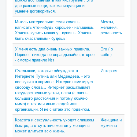
две разные вещи, как манипуляция и
умение договориться.
Мысль материальна: если хочешь
Мечты,
написать что-нибудь хорошее - напишешь.
желания,
Хочешь купить машину - купишь. Хочешь
реальность
быть счастливым - будешь!
У меня есть два очень важных правила.
Эго ( о
Первое - никогда не оправдывайся, второе
себе )
- смотри правило №1.
Смельчаки, которые обсуждают в
Интернет
Интернете Путина или Медведева, - это
все кукиш в кармане. Интернет имитирует
свободу слова... Интернет расшатывает
государственные устои, плюя (с очень
большого расстояния и потому обычно
мимо) в тех или иных людей или
организации. Я не считаю это подвигом.
Красота и сексуальность уходят слишком
Женщина и
быстро, а отсутствие мозгов у женщины
мужчина
может длиться всю жизнь.