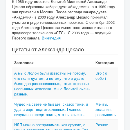
В 1986 году вместе с Лолитой Милявской Александр
Цекало образовал кабаре-дуэт «Академия», а в 1989 году
они приехали в Москву. После распада кабаре-дуэта
«Академия» в 2000 году Александр Цекало принимал
участие в ряде телевизионных проектов. С сентября 2002
года Александр Цекало занимает пост исполнительного
продюсера телеканала «СТС». С 2006 года — ведущий
Первого канала.
Википедия
Цитаты от Александр Цекало
Заголовок
Категория
А мы с Лолой были известны не потому,
Эго ( о
что пели дуэтом, а потому, что в дуэте
себе )
было два разнополюсных, таких странных,
необычных человека. Мы с Лолитой очень
разные.
Чудес на свете не бывает, сказок тоже, и
Мечты,
удача ищет подготовленных. Главное -
желания,
визуально представить, что ты хочешь.
реальность
НЛП можно воспринимать как оружие, а
Разное
можно воспринимать как инструмент. Это