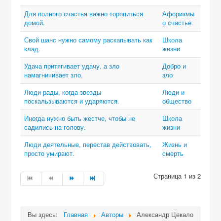
Для полного счастья важно торопиться
Афоризмы
домой.
о счастье
Свой шанс нужно самому раскапывать как
Школа
клад.
жизни
Удача притягивает удачу, а зло
Добро и
намагничивает зло.
зло
Люди рады, когда звезды
Люди и
поскальзываются и ударяются.
общество
Иногда нужно быть жестче, чтобы не
Школа
садились на голову.
жизни
Люди деятельные, перестав действовать,
Жизнь и
просто умирают.
смерть
Страница 1 из 2
Вы здесь:
Главная
Авторы
Александр Цекало