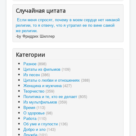
Случайная цитата
Если меня спросят, почему в моем сердце нет никакой
религии, то я отвечу, что я утратил ее по вине самой
же религии.
-by Фридрих Шиллер
Категории
Разное
(898)
Цитаты из фильмов
(109)
Из песен
(386)
Цитаты о любви и отношениях
(388)
Женщина и мужчина
(427)
Творчество
(359)
Политика и те, кто ее делает
(805)
Из мультфильмов
(359)
Время
(113)
О здоровье
(98)
Работа
(110)
Об уме и глупости
(136)
Добро и зло
(143)
Дружба
(101)