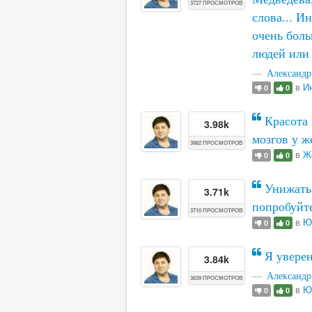
3727 ПРОСМОТРОВ
слова... И
очень боль
людей или 
Александр
в
И
0
0
Красота 
3.98k
мозгов у 
3982 ПРОСМОТРОВ
в
Ж
0
0
Унижать 
3.71k
попробуйт
3710 ПРОСМОТРОВ
в
Ю
0
0
Я уверен
3.84k
Александр
3839 ПРОСМОТРОВ
в
Ю
0
0