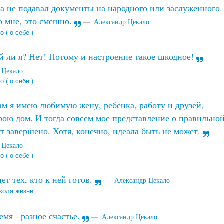
а не подавал документы на народного или заслуженного
о мне, это смешно.
Александр Цекало
о ( о себе )
 ли я? Нет! Потому и настроение такое шкодное!
 Цекало
о ( о себе )
ам я имею любимую жену, ребенка, работу и друзей,
рою дом. И тогда совсем мое представление о правильно
т завершено. Хотя, конечно, идеала быть не может.
 Цекало
о ( о себе )
ет тех, кто к ней готов.
Александр Цекало
кола жизни
емя - разное счастье.
Александр Цекало