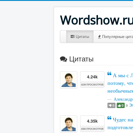
Wordshow.r
Цитаты
Популярные цит
Цитаты
А мы с Л
4.24k
потому, чт
4239 ПРОСМОТРОВ
необычных
Александр
в
Эг
0
0
Чудес на
4.35k
подготовле
4350 ПРОСМОТРОВ