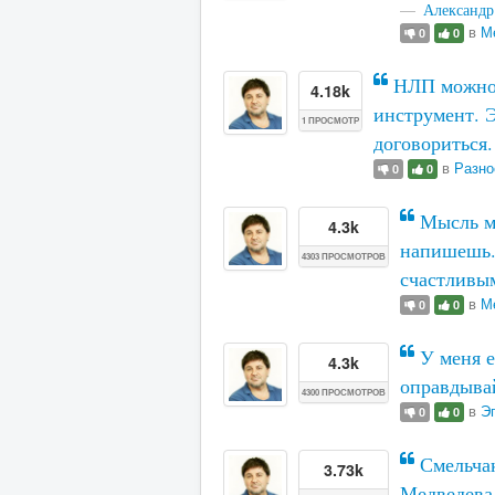
Александр
в
М
0
0
НЛП можно 
4.18k
инструмент. 
1 ПРОСМОТР
договориться
в
Разно
0
0
Мысль ма
4.3k
напишешь.
4303 ПРОСМОТРОВ
счастливы
в
М
0
0
У меня е
4.3k
оправдыва
4300 ПРОСМОТРОВ
в
Эг
0
0
Смельчак
3.73k
Медведева,