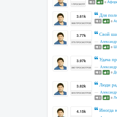
в
Афори
0
0
1 ПРОСМОТР
Для полн
3.61k
в
А
0
0
3608 ПРОСМОТРОВ
Свой шан
3.77k
Александр
3770 ПРОСМОТРОВ
в
Ш
0
0
Удача пр
3.97k
Александр
3967 ПРОСМОТРОВ
в
Д
0
0
Люди рад
3.82k
Александр
3819 ПРОСМОТРОВ
в
Л
0
0
Иногда н
4.15k