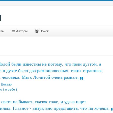
u
аты
Авторы
Поиск
олой были известны не потому, что пели дуэтом, а
о в дуэте было два разнополюсных, таких странных,
 человека. Мы с Лолитой очень разные.
 Цекало
о ( о себе )
 свете не бывает, сказок тоже, и удача ищет
нных. Главное - визуально представить, что ты хочешь.