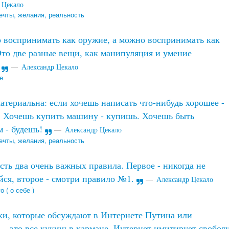
 Цекало
ечты, желания, реальность
воспринимать как оружие, а можно воспринимать как
Это две разные вещи, как манипуляция и умение
.
Александр Цекало
е
териальна: если хочешь написать что-нибудь хорошее -
 Хочешь купить машину - купишь. Хочешь быть
м - будешь!
Александр Цекало
ечты, желания, реальность
сть два очень важных правила. Первое - никогда не
йся, второе - смотри правило №1.
Александр Цекало
о ( о себе )
и, которые обсуждают в Интернете Путина или
 - это все кукиш в кармане. Интернет имитирует свобод