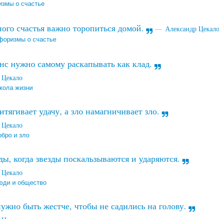
змы о счастье
ого счастья важно торопиться домой.
Александр Цекал
форизмы о счастье
с нужно самому раскапывать как клад.
 Цекало
кола жизни
итягивает удачу, а зло намагничивает зло.
 Цекало
обро и зло
ы, когда звезды поскальзываются и ударяются.
 Цекало
юди и общество
ужно быть жестче, чтобы не садились на голову.