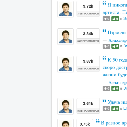
Я никогд
3.72k
артиста. П
3723 ПРОСМОТРОВ
в
Эг
0
0
Взрослый
3.34k
Александр
3336 ПРОСМОТРОВ
в
Эг
0
0
К 50 год
3.87k
скоро дост
3868 ПРОСМОТРОВ
жизни буде
Александр
в
Эг
0
0
Удача ищ
3.61k
в
Ш
0
0
3611 ПРОСМОТРОВ
В разное вр
3.75k