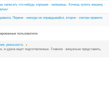
ь написать что-нибудь хорошее - напишешь. Хочешь купить машину -
дешь!
равила. Первое - никогда не оправдывайся, второе - смотри правило
рированные пользователи
ния, реальность
же, и удача ищет подготовленных. Главное - визуально представить,