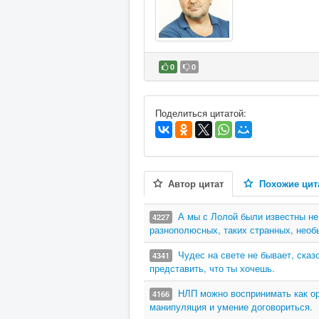
0
0
В избранное
Поделиться цитатой:
Автор цитат
Похожие цит
А мы с Лолой были известны не 
4227
разнополюсных, таких странных, необ
Чудес на свете не бывает, сказ
4341
представить, что ты хочешь.
НЛП можно воспринимать как ор
4166
манипуляция и умение договориться.