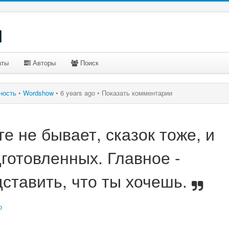
u
аты
Авторы
Поиск
ьность
•
Wordshow
•
6 years ago •
Показать комментарии
те не бывает, сказок тоже, и
готовленных. Главное -
ставить, что ты хочешь.
о