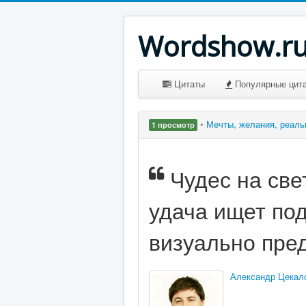
Wordshow.r
Цитаты
Популярные цит
•
Мечты, желания, реал
1 просмотр
Чудес на све
удача ищет под
визуально пред
Александр Цекал