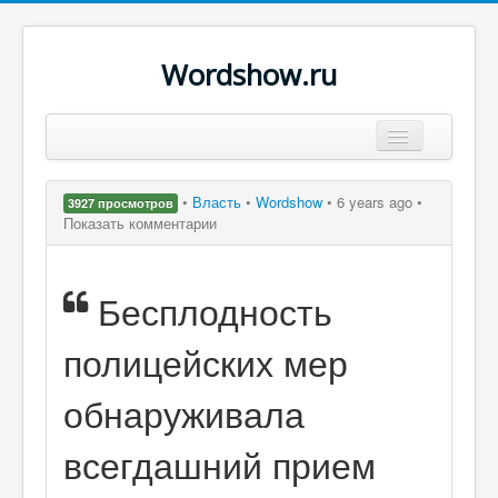
Wordshow.ru
Цитаты
•
Власть
•
Wordshow
•
6 years ago •
3927 просмотров
Популярные цитаты
Показать комментарии
Авторы
Бесплодность
Поиск
полицейских мер
обнаруживала
всегдашний прием