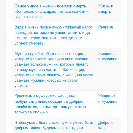
Самое умное в жизни - всё-таки смерть,
Жизнь и
ибо только она исправляет все ошибки и
смерть
глупости жизни.
Вера в жизнь посмертную - тяжёлый налог
Религия
на людей, которые не умеют дожить и до
смерти, перестают жить прежде, чем
успеют умереть.
Мужчина любит обыкновенно женщин,
Женщина
которых уважает; женщина обыкновенно
и мужчина
уважает только мужчин, которых любит.
Потому мужчина часто любит женщин,
которых не стоит любить, а женщина часто
уважает мужчин, которых не стоит
уважать.
Красивыми мужчинами женщины
Женщина
любуются, умных обожают, в добрых
и мужчина
влюбляются, но выходят замуж охотно
только за сильных.
Чтобы уметь быть злым, нужно уметь быть
Добро и
добрым, иначе будешь просто гадким.
зло