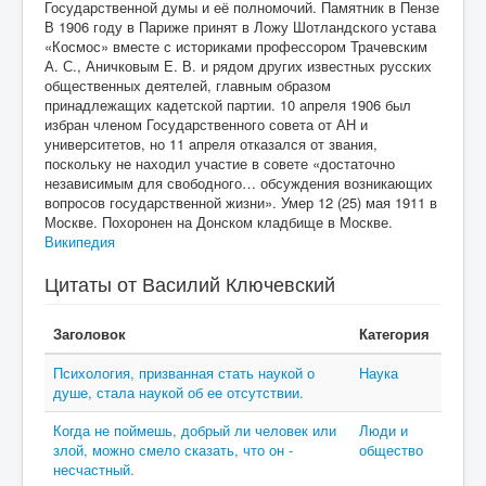
Государственной думы и её полномочий. Памятник в Пензе
В 1906 году в Париже принят в Ложу Шотландского устава
«Космос» вместе с историками профессором Трачевским
А. С., Аничковым Е. В. и рядом других известных русских
общественных деятелей, главным образом
принадлежащих кадетской партии. 10 апреля 1906 был
избран членом Государственного совета от АН и
университетов, но 11 апреля отказался от звания,
поскольку не находил участие в совете «достаточно
независимым для свободного… обсуждения возникающих
вопросов государственной жизни». Умер 12 (25) мая 1911 в
Москве. Похоронен на Донском кладбище в Москве.
Википедия
Цитаты от Василий Ключевский
Заголовок
Категория
Психология, призванная стать наукой о
Наука
душе, стала наукой об ее отсутствии.
Когда не поймешь, добрый ли человек или
Люди и
злой, можно смело сказать, что он -
общество
несчастный.