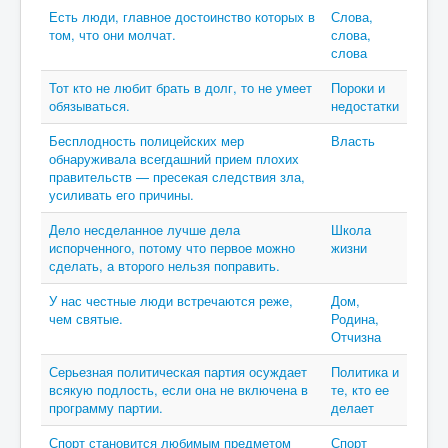
Есть люди, главное достоинство которых в
Слова,
том, что они молчат.
слова,
слова
Тот кто не любит брать в долг, то не умеет
Пороки и
обязываться.
недостатки
Бесплодность полицейских мер
Власть
обнаруживала всегдашний прием плохих
правительств — пресекая следствия зла,
усиливать его причины.
Дело несделанное лучше дела
Школа
испорченного, потому что первое можно
жизни
сделать, а второго нельзя поправить.
У нас честные люди встречаются реже,
Дом,
чем святые.
Родина,
Отчизна
Серьезная политическая партия осуждает
Политика и
всякую подлость, если она не включена в
те, кто ее
программу партии.
делает
Спорт становится любимым предметом
Спорт