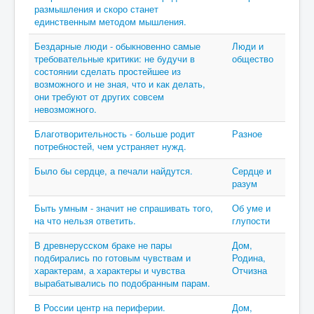
размышления и скоро станет
единственным методом мышления.
Бездарные люди - обыкновенно самые
Люди и
требовательные критики: не будучи в
общество
состоянии сделать простейшее из
возможного и не зная, что и как делать,
они требуют от других совсем
невозможного.
Благотворительность - больше родит
Разное
потребностей, чем устраняет нужд.
Было бы сердце, а печали найдутся.
Сердце и
разум
Быть умным - значит не спрашивать того,
Об уме и
на что нельзя ответить.
глупости
В древнерусском браке не пары
Дом,
подбирались по готовым чувствам и
Родина,
характерам, а характеры и чувства
Отчизна
вырабатывались по подобранным парам.
В России центр на периферии.
Дом,