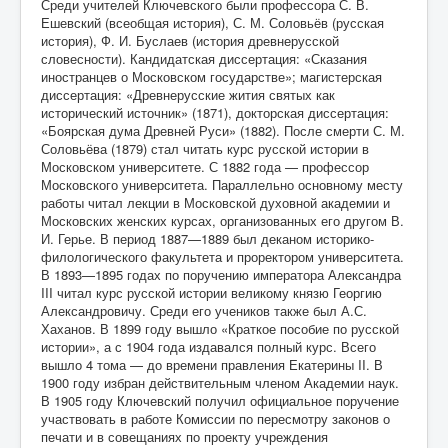
Среди учителей Ключевского были профессора С. В.
Ешевский (всеобщая история), С. М. Соловьёв (русская
история), Ф. И. Буслаев (история древнерусской
словесности). Кандидатская диссертация: «Сказания
иностранцев о Московском государстве»; магистерская
диссертация: «Древнерусские жития святых как
исторический источник» (1871), докторская диссертация:
«Боярская дума Древней Руси» (1882). После смерти С. М.
Соловьёва (1879) стал читать курс русской истории в
Московском университете. С 1882 года — профессор
Московского университета. Параллельно основному месту
работы читал лекции в Московской духовной академии и
Московских женских курсах, организованных его другом В.
И. Герье. В период 1887—1889 был деканом историко-
филологического факультета и проректором университета.
В 1893—1895 годах по поручению императора Александра
III читал курс русской истории великому князю Георгию
Александровичу. Среди его учеников также был А.С.
Хаханов. В 1899 году вышло «Краткое пособие по русской
истории», а с 1904 года издавался полный курс. Всего
вышло 4 тома — до времени правления Екатерины II. В
1900 году избран действительным членом Академии наук.
В 1905 году Ключевский получил официальное поручение
участвовать в работе Комиссии по пересмотру законов о
печати и в совещаниях по проекту учреждения