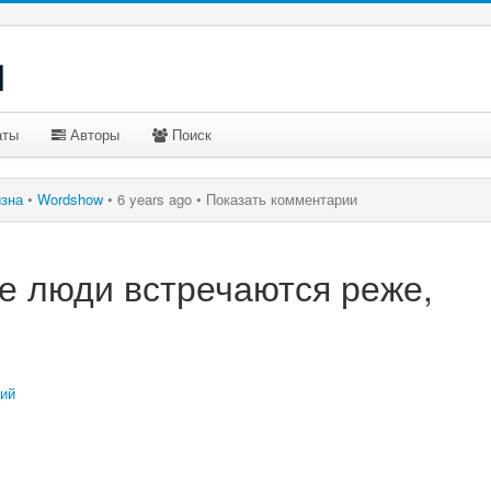
u
аты
Авторы
Поиск
изна
•
Wordshow
•
6 years ago •
Показать комментарии
е люди встречаются реже,
ий