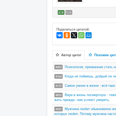
0
0
В избранное
Поделиться цитатой:
Автор цитат
Похожие цит
Психология, призванная стать н
4453
Когда не поймешь, добрый ли че
4164
Самое умное в жизни - всё-таки
4172
Вера в жизнь посмертную - тяж
4833
жить прежде, чем успеют умереть.
Мужчина любит обыкновенно же
4252
которых любит. Потому мужчина часто