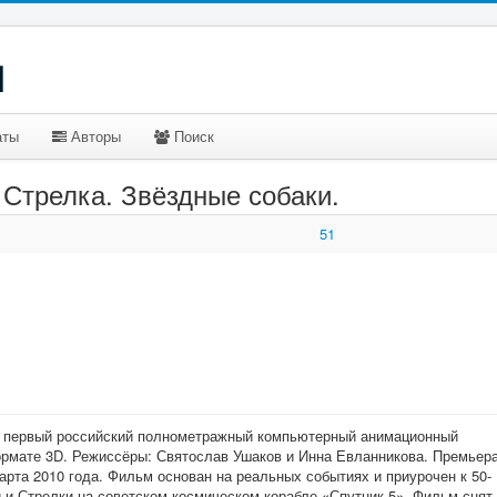
u
аты
Авторы
Поиск
 Стрелка. Звёздные собаки.
51
— первый российский полнометражный компьютерный анимационный
рмате 3D. Режиссёры: Святослав Ушаков и Инна Евланникова. Премьер
арта 2010 года. Фильм основан на реальных событиях и приурочен к 50-
 и Стрелки на советском космическом корабле «Спутник-5». Фильм снят