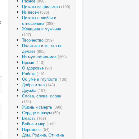
Разное
(898)
Цитаты из фильмов
(109)
Из песен
(386)
Цитаты о любви и
ю
отношениях
(388)
Женщина и мужчина
(427)
Творчество
(359)
Политика и те, кто ее
делает
(805)
Из мультфильмов
(359)
Время
(113)
О здоровье
(98)
Работа
(110)
Об уме и глупости
(136)
Добро и зло
(143)
Дружба
(101)
Слова, слова, слова
(151)
Жизнь и смерть
(399)
Сердце и разум
(50)
Власть
(168)
Война и мир
(162)
Перемены
(54)
Дом, Родина, Отчизна