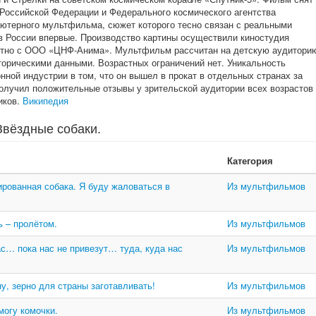
Российской Федерации и Федерального космического агентства
ютерного мультфильма, сюжет которого тесно связан с реальными
в России впервые. Производство картины осуществили киностудия
стно с ООО «ЦНФ-Анима». Мультфильм рассчитан на детскую аудитори
торическими данными. Возрастных ограничений нет. Уникальность
ной индустрии в том, что он вышел в прокат в отдельных странах за
олучил положительные отзывы у зрительской аудитории всех возрастов
иков.
Википедия
Звёздные собаки.
Категория
сированная собака. Я буду жаловаться в
Из мультфильмов
ь – пролётом.
Из мультфильмов
ас… пока нас не привезут… туда, куда нас
Из мультфильмов
ну, зерно для страны заготавливать!
Из мультфильмов
 могу комочки.
Из мультфильмов