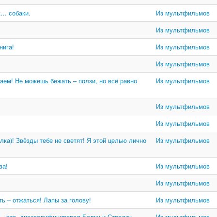
к… собаки.
Из мультфильмов
Из мультфильмов
нига!
Из мультфильмов
Из мультфильмов
аем! Не можешь бежать – ползи, но всё равно
Из мультфильмов
Из мультфильмов
Из мультфильмов
лка)! Звёзды тебе не светят! Я этой целью лично
Из мультфильмов
ва!
Из мультфильмов
Из мультфильмов
ть – отжаться! Лапы за голову!
Из мультфильмов
… это, дисквалифицировал Белку и Стрелку.
Из мультфильмов