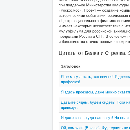
при поддержке Министерства культуры 
«Роскосмос». Проект — создание компь
историческими событиями, реализован 
«Центр национального фильма» совме
и имеет некоторые несоответствия с ис
мультфильма для российской анимацион
пределами России и СНГ. В основном п
и большинства отечественных кинокрит
Цитаты от Белка и Стрелка. 
Заголовок
Я не могу летать, как свинья! Я дрес
профсоюз!
Я здесь проездом, даже можно сказат
Давайте сядем, будем сидеть! Пока н
привезут.
Я даже знаю, куда нас везут! На цели
Ой, комочки! (В каше). Фу, терпеть не