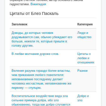
гидростатики.
Википедия
Цитаты от Блез Паскаль
Заголовок
Категория
Доводы, до которых человек
Люди и
додумывается сам, обычно убеждают его
общество
больше, нежели те, которые пришли в
голову другим.
В любви молчание дороже слов.
Цитаты о
любви и
отношениях
Веления разума гораздо более властны,
Разное
чем приказания любого повелителя:
неповиновение последнему делает
человека несчастным, неповиновение же
первому — глупцом.
Воспитательное воздействие вида зла
Добро и
сильнее примера добра, ибо зло
зло
обыкновенно, тогда как добро случается