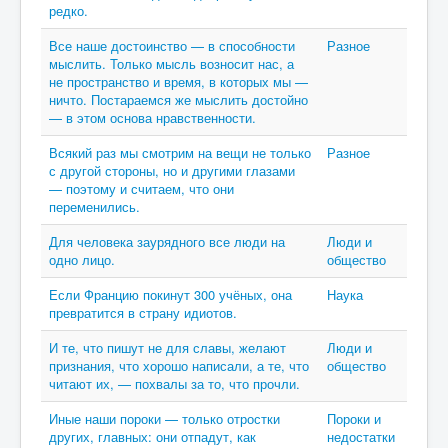
редко.
Все наше достоинство — в способности
Разное
мыслить. Только мысль возносит нас, а
не пространство и время, в которых мы —
ничто. Постараемся же мыслить достойно
— в этом основа нравственности.
Всякий раз мы смотрим на вещи не только
Разное
с другой стороны, но и другими глазами
— поэтому и считаем, что они
переменились.
Для человека заурядного все люди на
Люди и
одно лицо.
общество
Если Францию покинут 300 учёных, она
Наука
превратится в страну идиотов.
И те, что пишут не для славы, желают
Люди и
признания, что хорошо написали, а те, что
общество
читают их, — похвалы за то, что прочли.
Иные наши пороки — только отростки
Пороки и
других, главных: они отпадут, как
недостатки