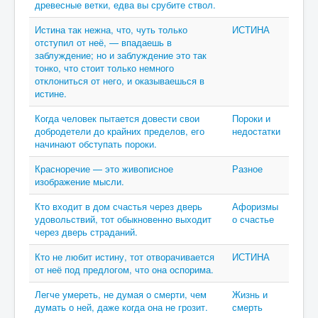
древесные ветки, едва вы срубите ствол.
Истина так нежна, что, чуть только
ИСТИНА
отступил от неё, — впадаешь в
заблуждение; но и заблуждение это так
тонко, что стоит только немного
отклониться от него, и оказываешься в
истине.
Когда человек пытается довести свои
Пороки и
добродетели до крайних пределов, его
недостатки
начинают обступать пороки.
Красноречие — это живописное
Разное
изображение мысли.
Кто входит в дом счастья через дверь
Афоризмы
удовольствий, тот обыкновенно выходит
о счастье
через дверь страданий.
Кто не любит истину, тот отворачивается
ИСТИНА
от неё под предлогом, что она оспорима.
Легче умереть, не думая о смерти, чем
Жизнь и
думать о ней, даже когда она не грозит.
смерть