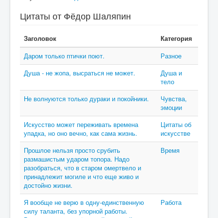
Цитаты от Фёдор Шаляпин
Заголовок
Категория
Даром только птички поют.
Разное
Душа - не жопа, высраться не может.
Душа и
тело
Не волнуются только дураки и покойники.
Чувства,
эмоции
Искусство может переживать времена
Цитаты об
упадка, но оно вечно, как сама жизнь.
искусстве
Прошлое нельзя просто срубить
Время
размашистым ударом топора. Надо
разобраться, что в старом омертвело и
принадлежит могиле и что еще живо и
достойно жизни.
Я вообще не верю в одну-единственную
Работа
силу таланта, без упорной работы.