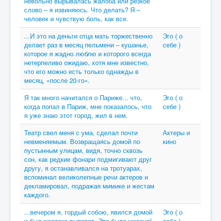
невольно вырывалась жалоба или резкое
слово – я извиняюсь. Что делать? Я –
человек и чувствую боль, как все.
...И это на деньги отца мать торжественно
Эго ( о
делает раз в месяц пельмени – кушанье,
себе )
которое я жадно люблю и которого всегда
нетерпеливо ожидаю, хотя мне известно,
что его можно есть только однажды в
месяц, «после 20-го».
Я так много начитался о Париже... что,
Эго ( о
когда попал в Париж, мне показалось, что
себе )
я уже знаю этот город, жил в нем.
Театр свел меня с ума, сделал почти
Актеры и
невменяемым. Возвращаясь домой по
кино
пустынным улицам, видя, точно сквозь
сон, как редкие фонари подмигивают друг
другу, я останавливался на тротуарах,
вспоминал великолепные речи актеров и
декламировал, подражая мимике и жестам
каждого.
...вечером я, гордый собою, явился домой
Эго ( о
и был жестоко выпорот. Это было ужасно!
себе )