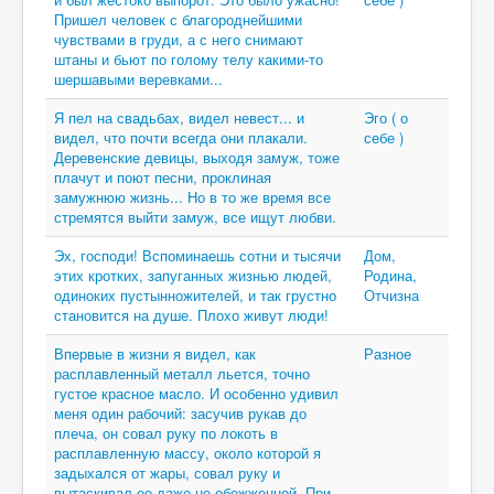
Пришел человек с благороднейшими
чувствами в груди, а с него снимают
штаны и бьют по голому телу какими-то
шершавыми веревками...
Я пел на свадьбах, видел невест... и
Эго ( о
видел, что почти всегда они плакали.
себе )
Деревенские девицы, выходя замуж, тоже
плачут и поют песни, проклиная
замужнюю жизнь... Но в то же время все
стремятся выйти замуж, все ищут любви.
Эх, господи! Вспоминаешь сотни и тысячи
Дом,
этих кротких, запуганных жизнью людей,
Родина,
одиноких пустынножителей, и так грустно
Отчизна
становится на душе. Плохо живут люди!
Впервые в жизни я видел, как
Разное
расплавленный металл льется, точно
густое красное масло. И особенно удивил
меня один рабочий: засучив рукав до
плеча, он совал руку по локоть в
расплавленную массу, около которой я
задыхался от жары, совал руку и
вытаскивал ее даже не обожженной. При