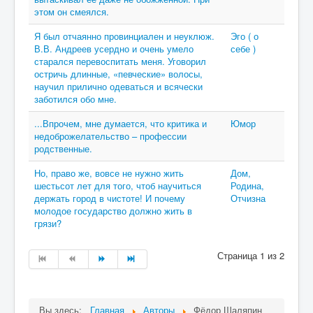
этом он смеялся.
Я был отчаянно провинциален и неуклюж.
Эго ( о
В.В. Андреев усердно и очень умело
себе )
старался перевоспитать меня. Уговорил
остричь длинные, «певческие» волосы,
научил прилично одеваться и всячески
заботился обо мне.
...Впрочем, мне думается, что критика и
Юмор
недоброжелательство – профессии
родственные.
Но, право же, вовсе не нужно жить
Дом,
шестьсот лет для того, чтоб научиться
Родина,
держать город в чистоте! И почему
Отчизна
молодое государство должно жить в
грязи?
Страница 1 из 2
Вы здесь:
Главная
Авторы
Фёдор Шаляпин