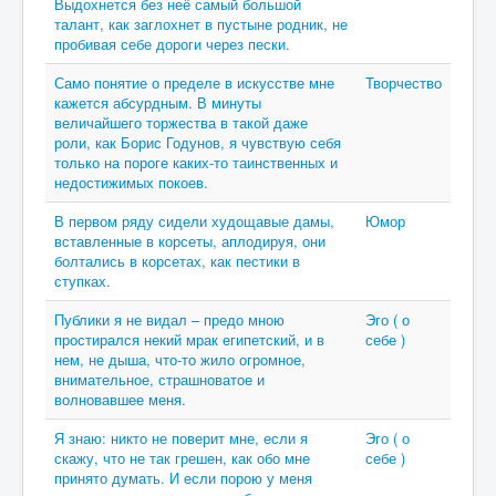
Выдохнется без неё самый большой
талант, как заглохнет в пустыне родник, не
пробивая себе дороги через пески.
Само понятие о пределе в искусстве мне
Творчество
кажется абсурдным. В минуты
величайшего торжества в такой даже
роли, как Борис Годунов, я чувствую себя
только на пороге каких-то таинственных и
недостижимых покоев.
В первом ряду сидели худощавые дамы,
Юмор
вставленные в корсеты, аплодируя, они
болтались в корсетах, как пестики в
ступках.
Публики я не видал – предо мною
Эго ( о
простирался некий мрак египетский, и в
себе )
нем, не дыша, что-то жило огромное,
внимательное, страшноватое и
волновавшее меня.
Я знаю: никто не поверит мне, если я
Эго ( о
скажу, что не так грешен, как обо мне
себе )
принято думать. И если порою у меня