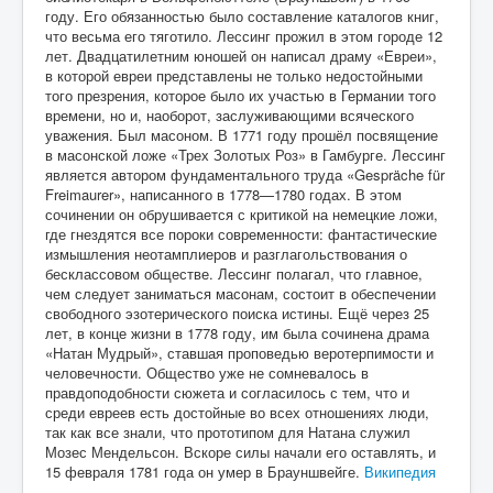
году. Его обязанностью было составление каталогов книг,
что весьма его тяготило. Лессинг прожил в этом городе 12
лет. Двадцатилетним юношей он написал драму «Евреи»,
в которой евреи представлены не только недостойными
того презрения, которое было их участью в Германии того
времени, но и, наоборот, заслуживающими всяческого
уважения. Был масоном. В 1771 году прошёл посвящение
в масонской ложе «Трех Золотых Роз» в Гамбурге. Лессинг
является автором фундаментального труда «Gespräche für
Freimaurer», написанного в 1778—1780 годах. В этом
сочинении он обрушивается с критикой на немецкие ложи,
где гнездятся все пороки современности: фантастические
измышления неотамплиеров и разглагольствования о
бесклассовом обществе. Лессинг полагал, что главное,
чем следует заниматься масонам, состоит в обеспечении
свободного эзотерического поиска истины. Ещё через 25
лет, в конце жизни в 1778 году, им была сочинена драма
«Натан Мудрый», ставшая проповедью веротерпимости и
человечности. Общество уже не сомневалось в
правдоподобности сюжета и согласилось с тем, что и
среди евреев есть достойные во всех отношениях люди,
так как все знали, что прототипом для Натана служил
Мозес Мендельсон. Вскоре силы начали его оставлять, и
15 февраля 1781 года он умер в Брауншвейге.
Википедия