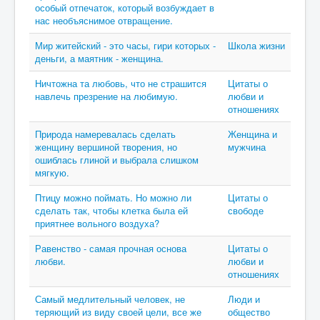
особый отпечаток, который возбуждает в
нас необъяснимое отвращение.
Мир житейский - это часы, гири которых -
Школа жизни
деньги, а маятник - женщина.
Ничтожна та любовь, что не страшится
Цитаты о
навлечь презрение на любимую.
любви и
отношениях
Природа намеревалась сделать
Женщина и
женщину вершиной творения, но
мужчина
ошиблась глиной и выбрала слишком
мягкую.
Птицу можно поймать. Но можно ли
Цитаты о
сделать так, чтобы клетка была ей
свободе
приятнее вольного воздуха?
Равенство - самая прочная основа
Цитаты о
любви.
любви и
отношениях
Самый медлительный человек, не
Люди и
теряющий из виду своей цели, все же
общество