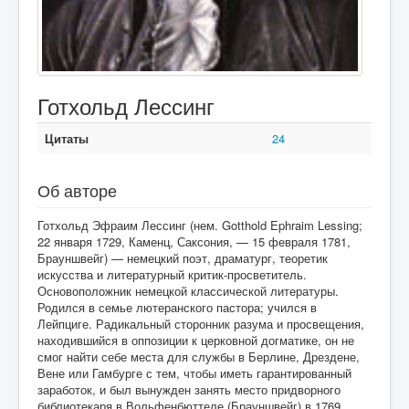
Готхольд Лессинг
Цитаты
24
Об авторе
Готхольд Эфраим Лессинг (нем. Gotthold Ephraim Lessing;
22 января 1729, Каменц, Саксония, — 15 февраля 1781,
Брауншвейг) — немецкий поэт, драматург, теоретик
искусства и литературный критик-просветитель.
Основоположник немецкой классической литературы.
Родился в семье лютеранского пастора; учился в
Лейпциге. Радикальный сторонник разума и просвещения,
находившийся в оппозиции к церковной догматике, он не
смог найти себе места для службы в Берлине, Дрездене,
Вене или Гамбурге с тем, чтобы иметь гарантированный
заработок, и был вынужден занять место придворного
библиотекаря в Вольфенбюттеле (Брауншвейг) в 1769