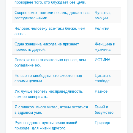
проворнее того, кто блуждает без цели.
Скорее смех, нежели печаль, делает нас
Чувства,
рассудительными.
эмоции
Человек человеку все-таки ближе, чем
Религия
ангел.
Одна женщина никогда не признает
Женщина и
прелесть другой.
мужчина
Поиск истины значительно ценнее, чем
ИСТИНА
обладание ею.
Не все те свободны, кто смеется над
Цитаты о
своими цепями.
свободе
Уж лучше терпеть несправедливость,
Разное
чем ее совершать.
Я слишком много читал, чтобы остаться
Гений и
в здравом уме.
безумство
Руины одного, нужны вечно живой
Природа
природе, для жизни другого.