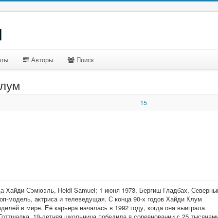
u
аты
Авторы
Поиск
Клум
15
ода Хайди Сэмюэль, Heidi Samuel; 1 июня 1973, Бергиш-Гладбах, Северны
п-модель, актриса и телеведущая. С конца 90-х годов Хайди Клум
делей в мире. Её карьера началась в 1992 году, когда она выиграла
 Готтшалка. 19-летняя школьница победила в соревновании с 25 тысячам