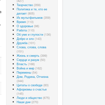
(427)
Творчество
(359)
Политика и те, кто ее
8
делает
(805)
Из мультфильмов
(359)
Время
(113)
о
О здоровье
(98)
Работа
(110)
Об уме и глупости
(136)
Добро и зло
(143)
Дружба
(101)
Слова, слова, слова
(151)
Жизнь и смерть
(399)
Сердце и разум
(50)
Власть
(168)
Война и мир
(162)
Перемены
(54)
Дом, Родина, Отчизна
(344)
Цитаты о свободе
(83)
Афоризмы о счастье
(145)
Люди и общество
(675)
Наши дни
(270)