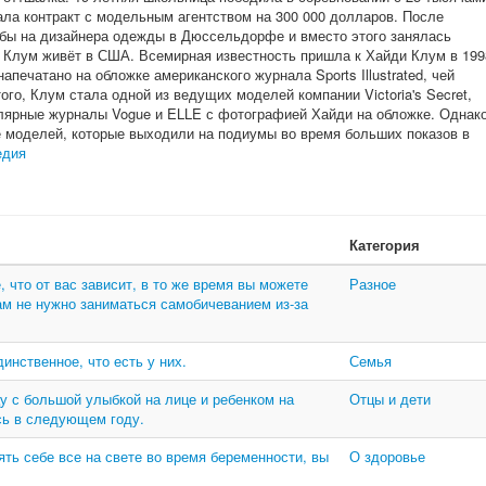
сала контракт с модельным агентством на 300 000 долларов. После
ёбы на дизайнера одежды в Дюссельдорфе и вместо этого занялась
а Клум живёт в США. Всемирная известность пришла к Хайди Клум в 199
напечатано на обложке американского журнала Sports Illustrated, чей
ого, Клум стала одной из ведущих моделей компании Victoria's Secret,
лярные журналы Vogue и ELLE с фотографией Хайди на обложке. Однак
е моделей, которые выходили на подиумы во время больших показов в
едия
Категория
, что от вас зависит, в то же время вы можете
Разное
ам не нужно заниматься самобичеванием из-за
инственное, что есть у них.
Семья
у с большой улыбкой на лице и ребенком на
Отцы и дети
усь в следующем году.
ть себе все на свете во время беременности, вы
О здоровье