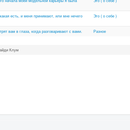
го начала моей модельной карьеры я была
Эго ( о себе )
 какая есть, и меня принимают, или мне нечего
Эго ( о себе )
рят вам в глаза, когда разговаривают с вами.
Разное
айди Клум