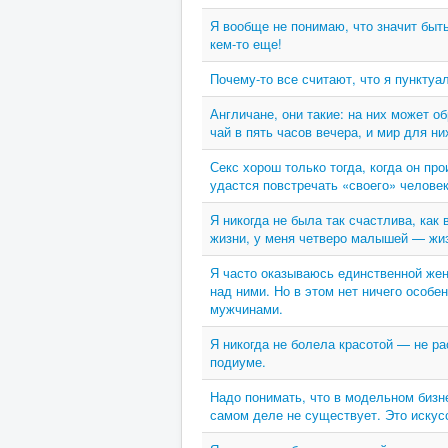
Я вообще не понимаю, что значит быть
кем-то еще!
Почему-то все считают, что я пунктуа
Англичане, они такие: на них может о
чай в пять часов вечера, и мир для ни
Секс хорош только тогда, когда он пр
удастся повстречать «своего» человека
Я никогда не была так счастлива, как
жизни, у меня четверо малышей — жиз
Я часто оказываюсь единственной же
над ними. Но в этом нет ничего особ
мужчинами.
Я никогда не болела красотой — не р
подиуме.
Надо понимать, что в модельном бизн
самом деле не существует. Это искусст