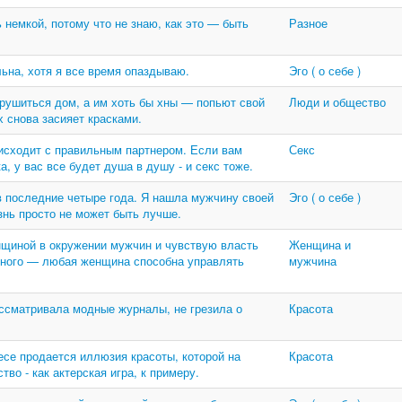
 немкой, потому что не знаю, как это — быть
Разное
льна, хотя я все время опаздываю.
Эго ( о себе )
брушиться дом, а им хоть бы хны — попьют свой
Люди и общество
х снова засияет красками.
оисходит с правильным партнером. Если вам
Секс
, у вас все будет душа в душу - и секс тоже.
 в последние четыре года. Я нашла мужчину своей
Эго ( о себе )
нь просто не может быть лучше.
нщиной в окружении мужчин и чувствую власть
Женщина и
енного — любая женщина способна управлять
мужчина
ассматривала модные журналы, не грезила о
Красота
есе продается иллюзия красоты, которой на
Красота
во - как актерская игра, к примеру.