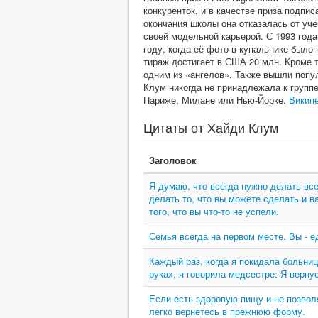
конкуренток, и в качестве приза подпи
окончания школы она отказалась от уч
своей модельной карьерой. С 1993 год
году, когда её фото в купальнике было 
тираж достигает в США 20 млн. Кроме т
одним из «ангелов». Также вышли попу
Клум никогда не принадлежала к групп
Париже, Милане или Нью-Йорке.
Викип
Цитаты от Хайди Клум
Заголовок
Я думаю, что всегда нужно делать все
делать то, что вы можете сделать и в
того, что вы что-то не успели.
Семья всегда на первом месте. Вы - ед
Каждый раз, когда я покидала больниц
руках, я говорила медсестре: Я верн
Если есть здоровую пищу и не позволя
легко вернетесь в прежнюю форму.