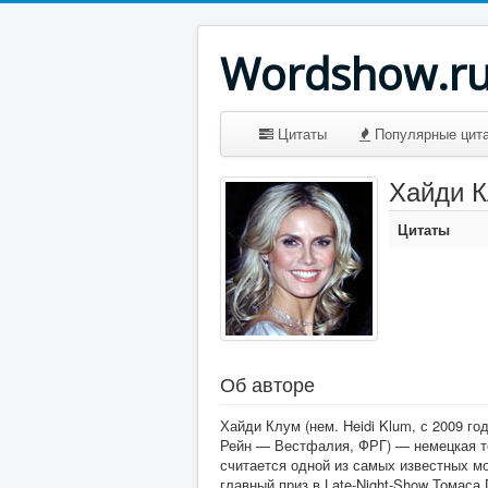
Wordshow.r
Цитаты
Популярные цит
Хайди 
Цитаты
Об авторе
Хайди Клум (нем. Heidi Klum, с 2009 г
Рейн — Вестфалия, ФРГ) — немецкая то
считается одной из самых известных мо
главный приз в Late-Night-Show Томаса