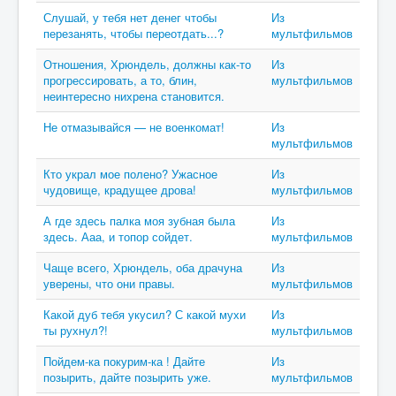
Слушай, у тебя нет денег чтобы
Из
перезанять, чтобы переотдать...?
мультфильмов
Отношения, Хрюндель, должны как-то
Из
прогрессировать, а то, блин,
мультфильмов
неинтересно нихрена становится.
Не отмазывайся — не военкомат!
Из
мультфильмов
Кто украл мое полено? Ужасное
Из
чудовище, крадущее дрова!
мультфильмов
А где здесь палка моя зубная была
Из
здесь. Ааа, и топор сойдет.
мультфильмов
Чаще всего, Хрюндель, оба драчуна
Из
уверены, что они правы.
мультфильмов
Какой дуб тебя укусил? С какой мухи
Из
ты рухнул?!
мультфильмов
Пойдем-ка покурим-ка ! Дайте
Из
позырить, дайте позырить уже.
мультфильмов