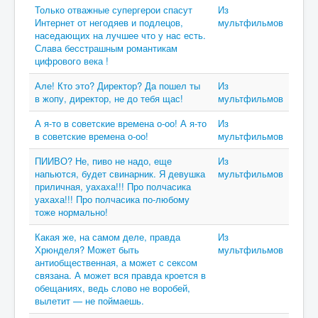
Только отважные супергерои спасут
Из
Интернет от негодяев и подлецов,
мультфильмов
наседающих на лучшее что у нас есть.
Слава бесстрашным романтикам
цифрового века !
Але! Кто это? Директор? Да пошел ты
Из
в жопу, директор, не до тебя щас!
мультфильмов
А я-то в советские времена о-оо! А я-то
Из
в советские времена о-оо!
мультфильмов
ПИИВО? Не, пиво не надо, еще
Из
напьются, будет свинарник. Я девушка
мультфильмов
приличная, уахаха!!! Про полчасика
уахаха!!! Про полчасика по-любому
тоже нормально!
Какая же, на самом деле, правда
Из
Хрюнделя? Может быть
мультфильмов
антиобщественная, а может с сексом
связана. А может вся правда кроется в
обещаниях, ведь слово не воробей,
вылетит — не поймаешь.