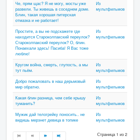
Че, прям щас? Я не могу, мосты уже
Из
развели. Ты живешь в соседнем доме.
мультфильмов
Блин, такая хорошая питерская
отмазка и не работает!
Простите, а вы не подскажете где
Из
находится Староколпакский переулок?
мультфильмов
Староколпакский переулок? О, блин.
Понаехали здесь! Пасиба! Я Вас тоже
люблю!
Кругом война, смерть, глупость, а мы
Из
тут пьём.
мультфильмов
Добро пожаловать в наш дерьмовый
Из
мир обратно.
мультфильмов
Какая блин разница, чем себе крышу
Из
туманить?
мультфильмов
Мужик дай телогрейку поносить.. не
Из
видишь мерзнет девица в топике
мультфильмов
Страница 1 из 2