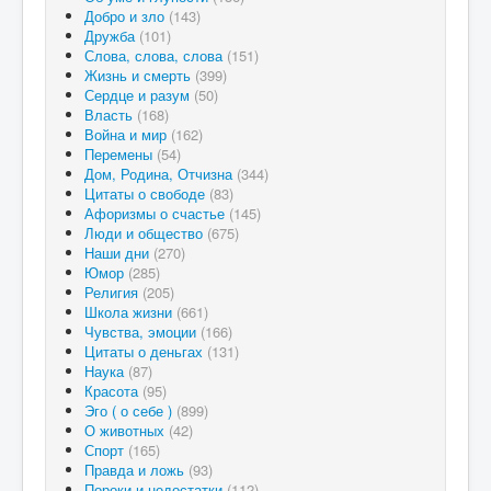
Добро и зло
(143)
Дружба
(101)
Слова, слова, слова
(151)
Жизнь и смерть
(399)
Сердце и разум
(50)
Власть
(168)
Война и мир
(162)
Перемены
(54)
Дом, Родина, Отчизна
(344)
Цитаты о свободе
(83)
Афоризмы о счастье
(145)
Люди и общество
(675)
Наши дни
(270)
Юмор
(285)
Религия
(205)
Школа жизни
(661)
Чувства, эмоции
(166)
Цитаты о деньгах
(131)
Наука
(87)
Красота
(95)
Эго ( о себе )
(899)
О животных
(42)
Спорт
(165)
Правда и ложь
(93)
Пороки и недостатки
(112)