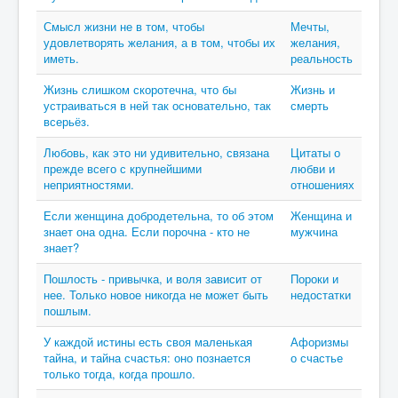
Смысл жизни не в том, чтобы
Мечты,
удовлетворять желания, а в том, чтобы их
желания,
иметь.
реальность
Жизнь слишком скоротечна, что бы
Жизнь и
устраиваться в ней так основательно, так
смерть
всерьёз.
Любовь, как это ни удивительно, связана
Цитаты о
прежде всего с крупнейшими
любви и
неприятностями.
отношениях
Если женщина добродетельна, то об этом
Женщина и
знает она одна. Если порочна - кто не
мужчина
знает?
Пошлость - привычка, и воля зависит от
Пороки и
нее. Только новое никогда не может быть
недостатки
пошлым.
У каждой истины есть своя маленькая
Афоризмы
тайна, и тайна счастья: оно познается
о счастье
только тогда, когда прошло.