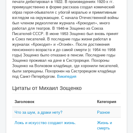
печати дебютировал в 1922. В произведениях 1920-х гг.
преимущественно в форме рассказа создал комический
образ героя-обывателя с убогой моралью и примитивным
взглядом на окружающее. С начала Отечественной войны
был членом редколлегии журнала «Крокодил», много
работал для театров. В 1946-м Зощенко из Союза
Писателей СССР. В июне 1953 Зощенко был вновь принят
в Союз писателей. В последние годы жизни работал в
журналах «Крокодил» и «Огонёк». После достижения
пенсионного возраста и до самой смерти (с 1954 по 1958
годы) Зощенко было отказано в пенсии. Последние годы
Зощенко проживал на даче в Сестрорецке. Похороны
Зощенко на Волковом кладбище, где хоронили писателей,
были запрещены. Похоронен на Сестрорецком кладбище
под Санкт-Петербургом.
Википедия
Цитаты от Михаил Зощенко
Заголовок
Категория
Что за шум, а драки нету?
Разное
Ложь и искусство создают жизнь.
Жизнь и
смерть