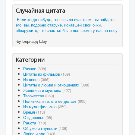
Случайная цитата
Если когда-нибудь, гоняясь за счастьем, вы найдете
его, вы, подобно старухе, искавшей свои очки,
обнаружите, что счастье было все время у вас на носу.
-by Бернард Шоу
Категории
Разное
(898)
Цитаты из фильмов
(109)
Из песен
(386)
Цитаты о любви и отношениях
(388)
Женщина и мужчина
(427)
Творчество
(359)
Политика и те, кто ее делает
(805)
Из мультфильмов
(359)
Время
(113)
О здоровье
(98)
Работа
(110)
Об уме и глупости
(136)
Добро и зло
(143)