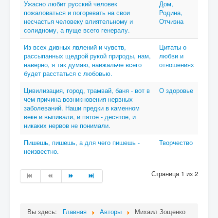
Ужасно любит русский человек
Дом,
пожаловаться и погоревать на свои
Родина,
несчастья человеку влиятельному и
Отчизна
солидному, а пуще всего генералу.
Из всех дивных явлений и чувств,
Цитаты о
рассыпанных щедрой рукой природы, нам,
любви и
наверно, я так думаю, наижальче всего
отношениях
будет расстаться с любовью.
Цивилизация, город, трамвай, баня - вот в
О здоровье
чем причина возникновения нервных
заболеваний. Наши предки в каменном
веке и выпивали, и пятое - десятое, и
никаких нервов не понимали.
Пишешь, пишешь, а для чего пишешь -
Творчество
неизвестно.
Страница 1 из 2
Вы здесь:
Главная
Авторы
Михаил Зощенко