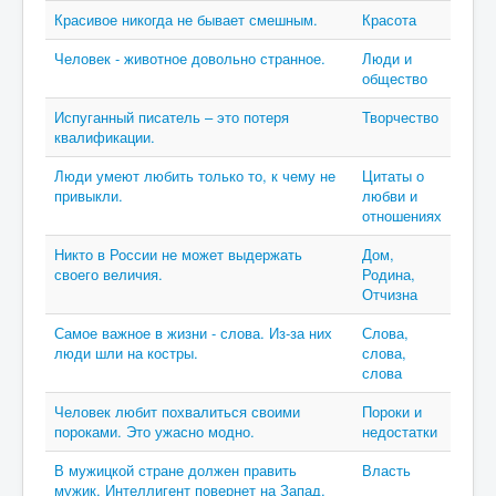
Красивое никогда не бывает смешным.
Красота
Человек - животное довольно странное.
Люди и
общество
Испуганный писатель – это потеря
Творчество
квалификации.
Люди умеют любить только то, к чему не
Цитаты о
привыкли.
любви и
отношениях
Никто в России не может выдержать
Дом,
своего величия.
Родина,
Отчизна
Самое важное в жизни - слова. Из-за них
Слова,
люди шли на костры.
слова,
слова
Человек любит похвалиться своими
Пороки и
пороками. Это ужасно модно.
недостатки
В мужицкой стране должен править
Власть
мужик. Интеллигент повернет на Запад.