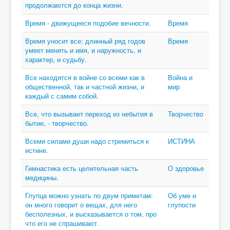
продолжаются до конца жизни.
Время - движущееся подобие вечности.
Время
Время уносит все; длинный ряд годов
Время
умеет менять и имя, и наружность, и
характер, и судьбу.
Все находятся в войне со всеми как в
Война и
общественной, так и частной жизни, и
мир
каждый с самим собой.
Все, что вызывает переход из небытия в
Творчество
бытие, - творчество.
Всеми силами души надо стремиться к
ИСТИНА
истине.
Гимнастика есть целительная часть
О здоровье
медицины.
Глупца можно узнать по двум приметам:
Об уме и
он много говорит о вещах, для него
глупости
бесполезных, и высказывается о том, про
что его не спрашивают.