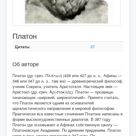
Платон
Цитаты
37
Об авторе
Платон (др.-греч. Πλάτων) (428 или 427 до н. э., Афины —
348 или 347 до н. э., там же) — древнегреческий философ,
ученик Сократа, учитель Аристотеля. Настоящее имя —
Аристокл (др.-греч. Αριστοκλής). Платон — прозвище,
означающее «широкий, широкоплечий». Принято считать,
что Платон является одним из основателей
идеалистического направления в мировой философии.
Практически все известные сочинения Платона написаны в
форме высокохудожественных диалогов. В 387 году
Платон где основывает в Афинах собственную школу —
Платоновскую Академию. По древним преданиям, Платон
умер в день своего рождения в 347 году. По