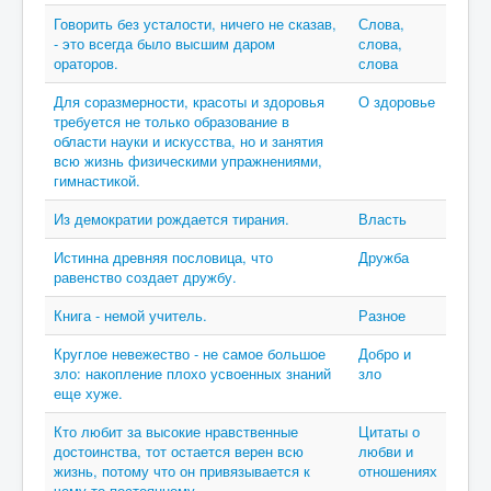
Говорить без усталости, ничего не сказав,
Слова,
- это всегда было высшим даром
слова,
ораторов.
слова
Для соразмерности, красоты и здоровья
О здоровье
требуется не только образование в
области науки и искусства, но и занятия
всю жизнь физическими упражнениями,
гимнастикой.
Из демократии рождается тирания.
Власть
Истинна древняя пословица, что
Дружба
равенство создает дружбу.
Книга - немой учитель.
Разное
Круглое невежество - не самое большое
Добро и
зло: накопление плохо усвоенных знаний
зло
еще хуже.
Кто любит за высокие нравственные
Цитаты о
достоинства, тот остается верен всю
любви и
жизнь, потому что он привязывается к
отношениях
чему-то постоянному.