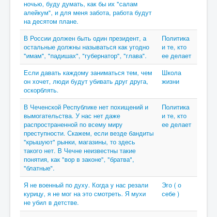
ночью, буду думать, как бы их "салам
алейкум", и для меня забота, работа будут
на десятом плане.
В России должен быть один президент, а
Политика
остальные должны называться как угодно
и те, кто
"имам", "падишах", "губернатор", "глава".
ее делает
Если давать каждому заниматься тем, чем
Школа
он хочет, люди будут убивать друг друга,
жизни
оскорблять.
В Чеченской Республике нет похищений и
Политика
вымогательства. У нас нет даже
и те, кто
распространенной по всему миру
ее делает
преступности. Скажем, если везде бандиты
"крышуют" рынки, магазины, то здесь
такого нет. В Чечне неизвестны такие
понятия, как "вор в законе", "братва",
"блатные".
Я не военный по духу. Когда у нас резали
Эго ( о
курицу, я не мог на это смотреть. Я мухи
себе )
не убил в детстве.