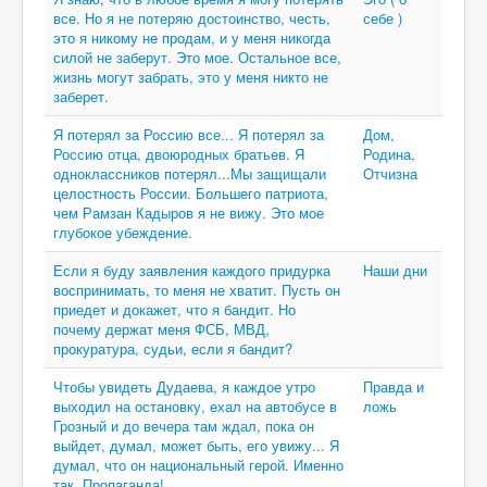
все. Но я не потеряю достоинство, честь,
себе )
это я никому не продам, и у меня никогда
силой не заберут. Это мое. Остальное все,
жизнь могут забрать, это у меня никто не
заберет.
Я потерял за Россию все... Я потерял за
Дом,
Россию отца, двоюродных братьев. Я
Родина,
одноклассников потерял...Мы защищали
Отчизна
целостность России. Большего патриота,
чем Рамзан Кадыров я не вижу. Это мое
глубокое убеждение.
Если я буду заявления каждого придурка
Наши дни
воспринимать, то меня не хватит. Пусть он
приедет и докажет, что я бандит. Но
почему держат меня ФСБ, МВД,
прокуратура, судьи, если я бандит?
Чтобы увидеть Дудаева, я каждое утро
Правда и
выходил на остановку, ехал на автобусе в
ложь
Грозный и до вечера там ждал, пока он
выйдет, думал, может быть, его увижу... Я
думал, что он национальный герой. Именно
так. Пропаганда!