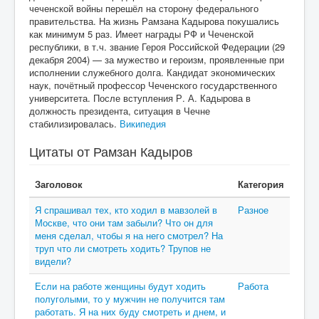
чеченской войны перешёл на сторону федерального
правительства. На жизнь Рамзана Кадырова покушались
как минимум 5 раз. Имеет награды РФ и Чеченской
республики, в т.ч. звание Героя Российской Федерации (29
декабря 2004) — за мужество и героизм, проявленные при
исполнении служебного долга. Кандидат экономических
наук, почётный профессор Чеченского государственного
университета. После вступления Р. А. Кадырова в
должность президента, ситуация в Чечне
стабилизировалась.
Википедия
Цитаты от Рамзан Кадыров
Заголовок
Категория
Я спрашивал тех, кто ходил в мавзолей в
Разное
Москве, что они там забыли? Что он для
меня сделал, чтобы я на него смотрел? На
труп что ли смотреть ходить? Трупов не
видели?
Если на работе женщины будут ходить
Работа
полуголыми, то у мужчин не получится там
работать. Я на них буду смотреть и днем, и