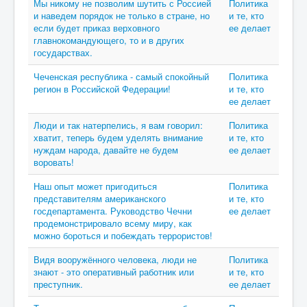
Мы никому не позволим шутить с Россией
Политика
и наведем порядок не только в стране, но
и те, кто
если будет приказ верховного
ее делает
главнокомандующего, то и в других
государствах.
Чеченская республика - самый спокойный
Политика
регион в Российской Федерации!
и те, кто
ее делает
Люди и так натерпелись, я вам говорил:
Политика
хватит, теперь будем уделять внимание
и те, кто
нуждам народа, давайте не будем
ее делает
воровать!
Наш опыт может пригодиться
Политика
представителям американского
и те, кто
госдепартамента. Руководство Чечни
ее делает
продемонстрировало всему миру, как
можно бороться и побеждать террористов!
Видя вооружённого человека, люди не
Политика
знают - это оперативный работник или
и те, кто
преступник.
ее делает