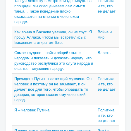
Танцуя лезгинку в метро или где-нибудь на
Политика
площади, мы обесцениваем сам смысл
и те, кто
танца... Такое поведение плохо
ее делает
сказывается на мнении о чеченском
народе.
Как воина я Басаева уважаю, он не трус. Я
Война и
прошу Аллаха, чтобы мы встретились с
мир
Басаевым в открытом бою.
Самое трудное – найти общий язык с
Власть
народом и показать и доказать народу, что
руководство республики это слуга народа и
счастье - служение народу.
Президент Путин - настоящий мужчина. Он
Политика
человек и поэтому он не забывает, и он
и те, кто
делает все для того, чтобы оправдать то
ее делает
доверие, которое оказал ему чеченский
народ.
Я – человек Путина.
Политика
и те, кто
ее делает
Я знаю, что в любое время я могу потерять
Эго ( о