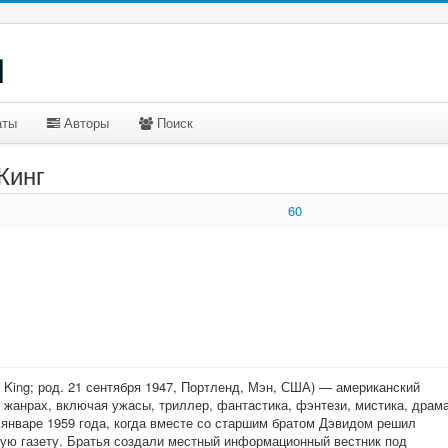
u
аты
Авторы
Поиск
Кинг
60
n King; род. 21 сентября 1947, Портленд, Мэн, США) — американский
 жанрах, включая ужасы, триллер, фантастика, фэнтези, мистика, драма
 январе 1959 года, когда вместе со старшим братом Дэвидом решил
ую газету. Братья создали местный информационный вестник под