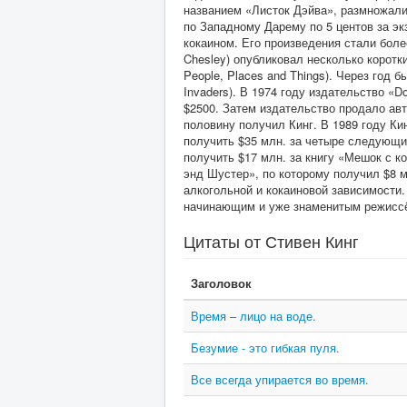
названием «Листок Дэйва», размножали
по Западному Дарему по 5 центов за эк
кокаином. Его произведения стали более
Chesley) опубликовал несколько коротк
People, Places and Things). Через год 
Invaders). В 1974 году издательство «
$2500. Затем издательство продало авт
половину получил Кинг. В 1989 году Ки
получить $35 млн. за четыре следующие
получить $17 млн. за книгу «Мешок с к
энд Шустер», по которому получил $8 м
алкогольной и кокаиновой зависимости.
начинающим и уже знаменитым режиссёр
Цитаты от Стивен Кинг
Заголовок
Время – лицо на воде.
Безумие - это гибкая пуля.
Все всегда упирается во время.