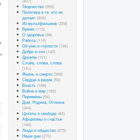
(427)
й
Творчество
(359)
Политика и те, кто ее
делает
(805)
Из мультфильмов
(359)
Время
(113)
О здоровье
(98)
Работа
(110)
л
Об уме и глупости
(136)
Добро и зло
(143)
н
Дружба
(101)
Слова, слова, слова
(151)
Жизнь и смерть
(399)
Сердце и разум
(50)
Власть
(168)
Война и мир
(162)
Перемены
(54)
Дом, Родина, Отчизна
(344)
Цитаты о свободе
(83)
Афоризмы о счастье
(145)
Люди и общество
(675)
Наши дни
(270)