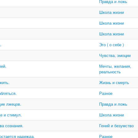
Правда и ложь
Школа жизни
Школа жизни
Школа жизни
.
Эго ( о себе )
Чувства, эмоции
лей.
Мечты, желания,
реальность
жить.
Жизнь и смерть
абляться.
Разное
дие лжецов.
Правда и ложь
ще и стимул.
Школа жизни
ва сознания.
Гений и безумство
 остается надежда.
Разное