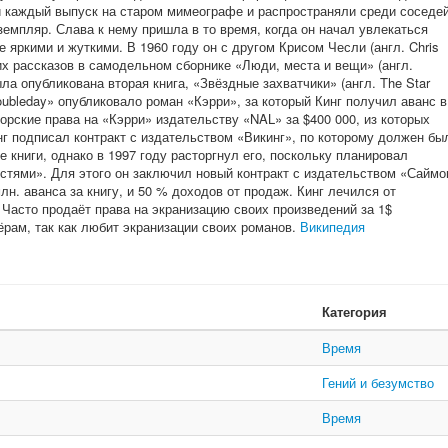
 каждый выпуск на старом мимеографе и распространяли среди соседе
земпляр. Слава к нему пришла в то время, когда он начал увлекаться
 яркими и жуткими. В 1960 году он с другом Крисом Чесли (англ. Chris
их рассказов в самодельном сборнике «Люди, места и вещи» (англ.
была опубликована вторая книга, «Звёздные захватчики» (англ. The Star
Doubleday» опубликовало роман «Кэрри», за который Кинг получил аванс в
орские права на «Кэрри» издательству «NAL» за $400 000, из которых
нг подписал контракт с издательством «Викинг», по которому должен бы
 книги, однако в 1997 году расторгнул его, поскольку планировал
остями». Для этого он заключил новый контракт с издательством «Саймо
лн. аванса за книгу, и 50 % доходов от продаж. Кинг лечился от
 Часто продаёт права на экранизацию своих произведений за 1$
ам, так как любит экранизации своих романов.
Википедия
Категория
Время
Гений и безумство
Время