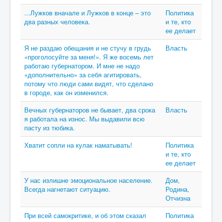
...Лужков вначале и Лужков в конце – это
Политика
два разных человека.
и те, кто
ее делает
Я не раздаю обещания и не стучу в грудь
Власть
«проголосуйте за меня!». Я же восемь лет
работаю губернатором. И мне не надо
«дополнительно» за себя агитировать,
потому что люди сами видят, что сделано
в городе, как он изменился.
Вечных губернаторов не бывает, два срока
Власть
я работала на износ. Мы выдавили всю
пасту из тюбика.
Хватит сопли на кулак наматывать!
Политика
и те, кто
ее делает
У нас излишне эмоциональное население.
Дом,
Всегда нагнетают ситуацию.
Родина,
Отчизна
При всей самокритике, и об этом сказал
Политика