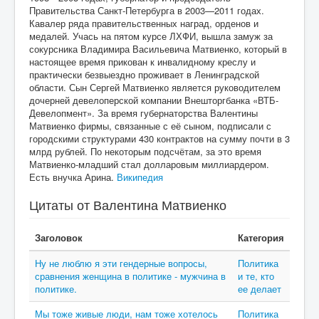
Правительства Санкт-Петербурга в 2003—2011 годах.
Кавалер ряда правительственных наград, орденов и
медалей. Учась на пятом курсе ЛХФИ, вышла замуж за
сокурсника Владимира Васильевича Матвиенко, который в
настоящее время прикован к инвалидному креслу и
практически безвыездно проживает в Ленинградской
области. Сын Сергей Матвиенко является руководителем
дочерней девелоперской компании Внешторгбанка «ВТБ-
Девелопмент». За время губернаторства Валентины
Матвиенко фирмы, связанные с её сыном, подписали с
городскими структурами 430 контрактов на сумму почти в 3
млрд рублей. По некоторым подсчётам, за это время
Матвиенко-младший стал долларовым миллиардером.
Есть внучка Арина.
Википедия
Цитаты от Валентина Матвиенко
Заголовок
Категория
Ну не люблю я эти гендерные вопросы,
Политика
сравнения женщина в политике - мужчина в
и те, кто
политике.
ее делает
Мы тоже живые люди, нам тоже хотелось
Политика