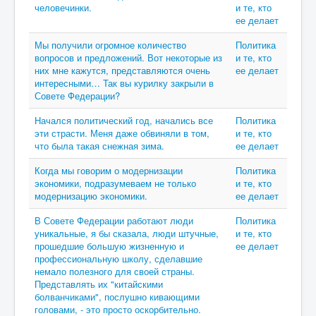
человечинки.
и те, кто
ее делает
Мы получили огромное количество
Политика
вопросов и предложений. Вот некоторые из
и те, кто
них мне кажутся, представляются очень
ее делает
интересными… Так вы курилку закрыли в
Совете Федерации?
Начался политический год, начались все
Политика
эти страсти. Меня даже обвиняли в том,
и те, кто
что была такая снежная зима.
ее делает
Когда мы говорим о модернизации
Политика
экономики, подразумеваем не только
и те, кто
модернизацию экономики.
ее делает
В Совете Федерации работают люди
Политика
уникальные, я бы сказала, люди штучные,
и те, кто
прошедшие большую жизненную и
ее делает
профессиональную школу, сделавшие
немало полезного для своей страны.
Представлять их "китайскими
болванчиками", послушно кивающими
головами, - это просто оскорбительно.