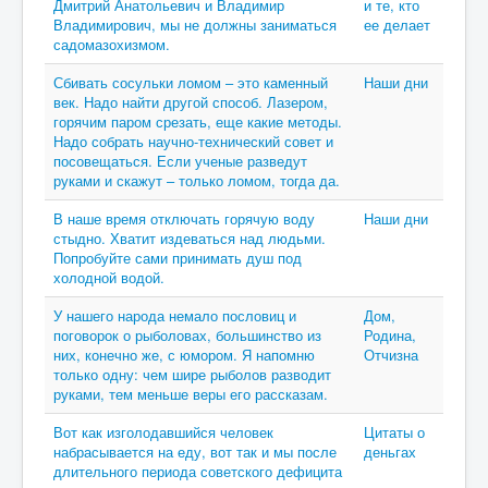
Дмитрий Анатольевич и Владимир
и те, кто
Владимирович, мы не должны заниматься
ее делает
садомазохизмом.
Сбивать сосульки ломом – это каменный
Наши дни
век. Надо найти другой способ. Лазером,
горячим паром срезать, еще какие методы.
Надо собрать научно-технический совет и
посовещаться. Если ученые разведут
руками и скажут – только ломом, тогда да.
В наше время отключать горячую воду
Наши дни
стыдно. Хватит издеваться над людьми.
Попробуйте сами принимать душ под
холодной водой.
У нашего народа немало пословиц и
Дом,
поговорок о рыболовах, большинство из
Родина,
них, конечно же, с юмором. Я напомню
Отчизна
только одну: чем шире рыболов разводит
руками, тем меньше веры его рассказам.
Вот как изголодавшийся человек
Цитаты о
набрасывается на еду, вот так и мы после
деньгах
длительного периода советского дефицита