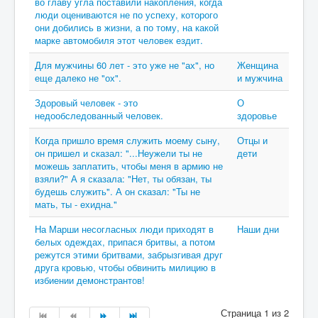
во главу угла поставили накопления, когда
люди оцениваются не по успеху, которого
они добились в жизни, а по тому, на какой
марке автомобиля этот человек ездит.
Для мужчины 60 лет - это уже не "ах", но
Женщина
еще далеко не "ох".
и мужчина
Здоровый человек - это
О
недообследованный человек.
здоровье
Когда пришло время служить моему сыну,
Отцы и
он пришел и сказал: "...Неужели ты не
дети
можешь заплатить, чтобы меня в армию не
взяли?" А я сказала: "Нет, ты обязан, ты
будешь служить". А он сказал: "Ты не
мать, ты - ехидна."
На Марши несогласных люди приходят в
Наши дни
белых одеждах, припася бритвы, а потом
режутся этими бритвами, забрызгивая друг
друга кровью, чтобы обвинить милицию в
избиении демонстрантов!
Страница 1 из 2