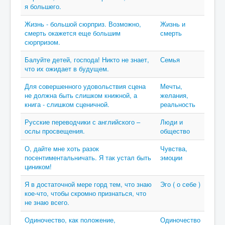
я большего.
Жизнь - большой сюрприз. Возможно,
Жизнь и
смерть окажется еще большим
смерть
сюрпризом.
Балуйте детей, господа! Никто не знает,
Семья
что их ожидает в будущем.
Для совершенного удовольствия сцена
Мечты,
не должна быть слишком книжной, а
желания,
книга - слишком сценичной.
реальность
Русские переводчики с английского –
Люди и
ослы просвещения.
общество
О, дайте мне хоть разок
Чувства,
посентиментальничать. Я так устал быть
эмоции
циником!
Я в достаточной мере горд тем, что знаю
Эго ( о себе )
кое-что, чтобы скромно признаться, что
не знаю всего.
Одиночество, как положение,
Одиночество