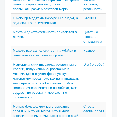
главы государства не должны
желания,
превышать размер почтовой марки.
реальность
К Богу приходят не экскурсии с гидом, а
Религия
одинокие путешественники.
Мечта и действительность сливаются в
Цитаты о
любви.
любви и
отношениях
Можете всегда положиться на убийцу в
Разное
отношении затейливости прозы.
Я американский писатель, рожденный в
Эго ( о себе )
России, получивший образование в
Англии, где я изучал французскую
литературу перед тем, как на пятнадцать
лет переселиться в Германию. …Моя
голова разговаривает по-английски, мое
сердце - по-русски, и мое ухо - по-
французски.
Я знаю больше, чем могу выразить
Слова,
словами, и то немногое, что я могу
слова, слова
выразить, не было бы выражено, не знай