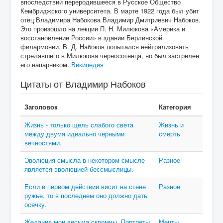
впоследствии переродившееся в Русское Общество
Кембриджского университета. В марте 1922 года был убит
отец Владимира Набокова Владимир Дмитриевич Набоков.
Это произошло на лекции П. Н. Милюкова «Америка и
восстановление России» в здании Берлинской
филармонии. В. Д. Набоков попытался нейтрализовать
стрелявшего в Милюкова черносотенца, но был застрелен
его напарником.
Википедия
Цитаты от Владимир Набоков
Заголовок
Категория
Жизнь - только щель слабого света
Жизнь и
между двумя идеально черными
смерть
вечностями.
Эволюция смысла в некотором смысле
Разное
является эволюцией бессмыслицы.
Если в первом действии висит на стене
Разное
ружье, то в последнем оно должно дать
осечку.
Желания мои весьма скромны. Портреты
Мечты,