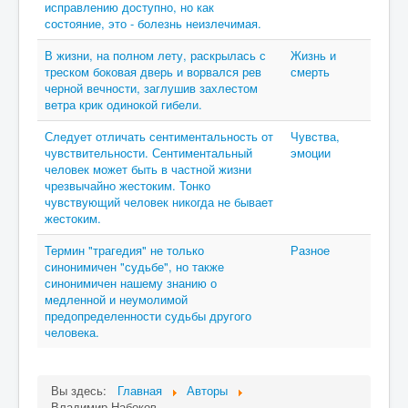
исправлению доступно, но как
состояние, это - болезнь неизлечимая.
В жизни, на полном лету, раскрылась с
Жизнь и
треском боковая дверь и ворвался рев
смерть
черной вечности, заглушив захлестом
ветра крик одинокой гибели.
Следует отличать сентиментальность от
Чувства,
чувствительности. Сентиментальный
эмоции
человек может быть в частной жизни
чрезвычайно жестоким. Тонко
чувствующий человек никогда не бывает
жестоким.
Термин "трагедия" не только
Разное
синонимичен "судьбе", но также
синонимичен нашему знанию о
медленной и неумолимой
предопределенности судьбы другого
человека.
Вы здесь:
Главная
Авторы
Владимир Набоков