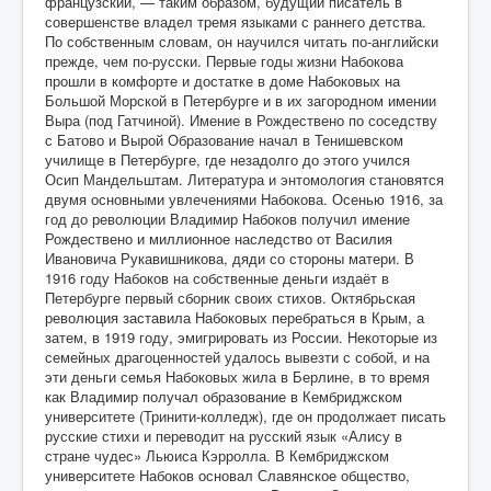
французский, — таким образом, будущий писатель в
совершенстве владел тремя языками с раннего детства.
По собственным словам, он научился читать по-английски
прежде, чем по-русски. Первые годы жизни Набокова
прошли в комфорте и достатке в доме Набоковых на
Большой Морской в Петербурге и в их загородном имении
Выра (под Гатчиной). Имение в Рождествено по соседству
с Батово и Вырой Образование начал в Тенишевском
училище в Петербурге, где незадолго до этого учился
Осип Мандельштам. Литература и энтомология становятся
двумя основными увлечениями Набокова. Осенью 1916, за
год до революции Владимир Набоков получил имение
Рождествено и миллионное наследство от Василия
Ивановича Рукавишникова, дяди со стороны матери. В
1916 году Набоков на собственные деньги издаёт в
Петербурге первый сборник своих стихов. Октябрьская
революция заставила Набоковых перебраться в Крым, а
затем, в 1919 году, эмигрировать из России. Некоторые из
семейных драгоценностей удалось вывезти с собой, и на
эти деньги семья Набоковых жила в Берлине, в то время
как Владимир получал образование в Кембриджском
университете (Тринити-колледж), где он продолжает писать
русские стихи и переводит на русский язык «Алису в
стране чудес» Льюиса Кэрролла. В Кембриджском
университете Набоков основал Славянское общество,