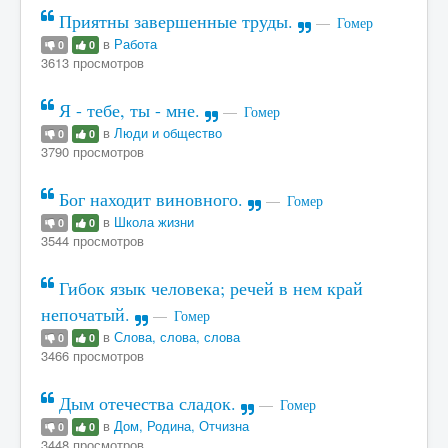
Приятны завершенные труды.
Гомер
в
Работа
0
0
3613 просмотров
Я - тебе, ты - мне.
Гомер
в
Люди и общество
0
0
3790 просмотров
Бог находит виновного.
Гомер
в
Школа жизни
0
0
3544 просмотров
Гибок язык человека; речей в нем край
непочатый.
Гомер
в
Слова, слова, слова
0
0
3466 просмотров
Дым отечества сладок.
Гомер
в
Дом, Родина, Отчизна
0
0
3448 просмотров