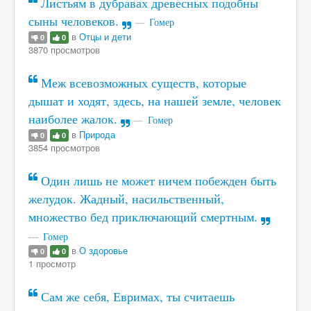
Листьям в дубравах древесных подобны
сыны человеков.
Гомер
в
Отцы и дети
0
0
3870 просмотров
Меж всевозможных существ, которые
дышат и ходят, здесь, на нашей земле, человек
наиболее жалок.
Гомер
в
Природа
0
0
3854 просмотров
Один лишь не может ничем побежден быть
желудок. Жадный, насильственный,
множество бед приключающий смертным.
Гомер
в
О здоровье
0
0
1 просмотр
Сам же себя, Евримах, ты считаешь