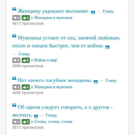
Женщину украшает молчание.
Гомер
в
Женщина и мужчина
0
0
4617 просмотров
Мужчины устают от сна, занятий любовью,
песен и танцев быстрее, чем от войны.
Гомер
в
Война и мир
0
0
4389 просмотров
Нет ничего пагубнее женщины.
Гомер
в
Женщина и мужчина
0
0
4252 просмотров
Об одном следует говорить, а о другом -
молчать.
Гомер
в
Слова, слова, слова
0
0
3513 просмотров