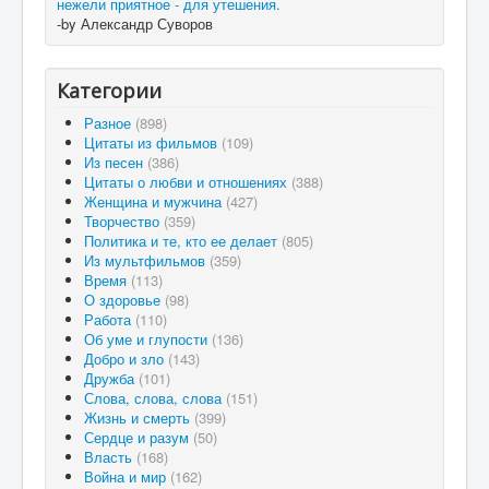
нежели приятное - для утешения.
-by Александр Суворов
Категории
Разное
(898)
Цитаты из фильмов
(109)
Из песен
(386)
Цитаты о любви и отношениях
(388)
Женщина и мужчина
(427)
Творчество
(359)
Политика и те, кто ее делает
(805)
Из мультфильмов
(359)
Время
(113)
О здоровье
(98)
Работа
(110)
Об уме и глупости
(136)
Добро и зло
(143)
Дружба
(101)
Слова, слова, слова
(151)
Жизнь и смерть
(399)
Сердце и разум
(50)
Власть
(168)
Война и мир
(162)