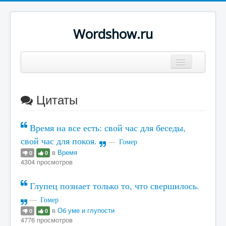
Wordshow.ru
Цитаты
Цитаты
Популярные цитаты
Авторы
Время на все есть: свой час для беседы,
Поиск
свой час для покоя.
Гомер
в
Время
0
0
4304 просмотров
Глупец познает только то, что свершилось.
Гомер
в
Об уме и глупости
0
0
4776 просмотров