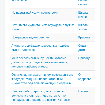
слова
Не навязывай услуг против воли.
Школа
жизни
Нет ничего худшего, чем блуждать в чужих
Школа
краях.
жизни
Прекрасное недолговечно.
Красота
Листьям в дубравах древесных подобны
Отцы и
сыны человеков.
дети
Меж всевозможных существ, которые
Природа
дышат и ходят, здесь, на нашей земле,
человек наиболее жалок.
Один лишь не может ничем побежден быть
О
желудок. Жадный, насильственный,
здоровье
множество бед приключающий смертным.
Сам же себя, Евримах, ты считаешь
Разное
великим и сильным лишь потому, что
находишься в обществе низких и слабых.