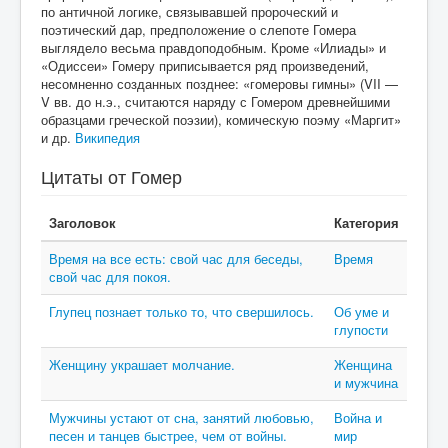
по античной логике, связывавшей пророческий и
поэтический дар, предположение о слепоте Гомера
выглядело весьма правдоподобным. Кроме «Илиады» и
«Одиссеи» Гомеру приписывается ряд произведений,
несомненно созданных позднее: «гомеровы гимны» (VII —
V вв. до н.э., считаются наряду с Гомером древнейшими
образцами греческой поэзии), комическую поэму «Маргит»
и др.
Википедия
Цитаты от Гомер
Заголовок
Категория
Время на все есть: свой час для беседы,
Время
свой час для покоя.
Глупец познает только то, что свершилось.
Об уме и
глупости
Женщину украшает молчание.
Женщина
и мужчина
Мужчины устают от сна, занятий любовью,
Война и
песен и танцев быстрее, чем от войны.
мир