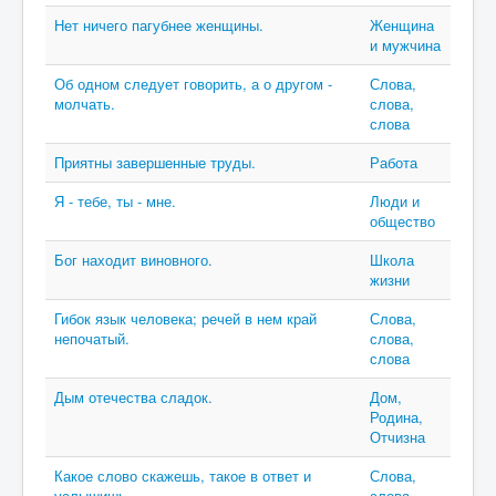
Нет ничего пагубнее женщины.
Женщина
и мужчина
Об одном следует говорить, а о другом -
Слова,
молчать.
слова,
слова
Приятны завершенные труды.
Работа
Я - тебе, ты - мне.
Люди и
общество
Бог находит виновного.
Школа
жизни
Гибок язык человека; речей в нем край
Слова,
непочатый.
слова,
слова
Дым отечества сладок.
Дом,
Родина,
Отчизна
Какое слово скажешь, такое в ответ и
Слова,
услышишь.
слова,